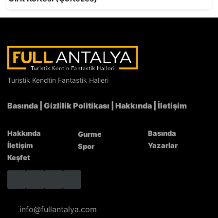
Turistik Kendtin Fantastik Halleri
Semizotlu Yörük Çorbası
Basında
|
Gizlilik Politikası
|
Hakkında
|
İletişim
Hakkında
Basında
Gurme
İletişim
Yazarlar
Spor
Keşfet
info@fullantalya.com