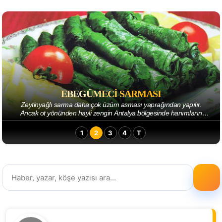
EBEGÜMECI SARMASI
Zeytinyağlı sarma daha çok üzüm asması yaprağından yapılır.
Ancak ot yönünden hayli zengin Antalya bölgesinde hanımların
yaratıcılığı sofralarımıza bambaşka ...
1
2
3
4
T