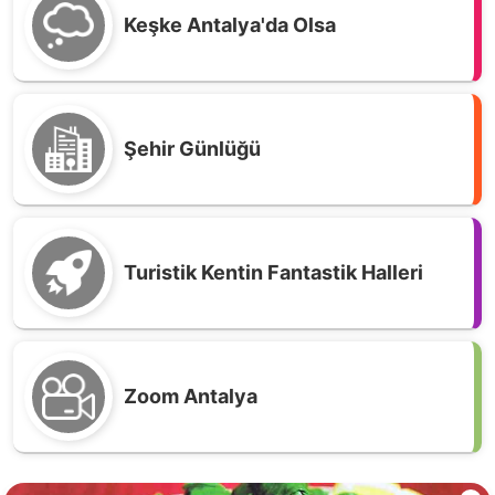
Keşke Antalya'da Olsa
Şehir Günlüğü
Turistik Kentin Fantastik Halleri
Zoom Antalya
Antalya usulü Vişneli Bamya