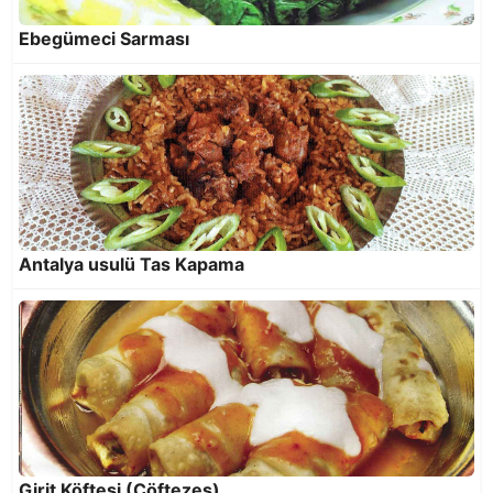
Ebegümeci Sarması
Tombik Buğulama
Antalya usulü Tas Kapama
Yörük Salatası
Girit Köftesi (Çöftezes)