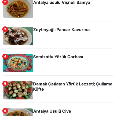
Antalya usulü Vişneli Bamya
2
Antalya usulü Tas Kapama
Zeytinyağlı Pancar Kavurma
3
Semizotlu Yörük Çorbası
4
Damak Çatlatan Yörük Lezzeti; Çullama
5
Girit Köftesi (Çöftezes)
Köfte
Antalya Usulü Cive
6