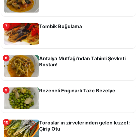
Tombik Buğulama
7
Manavgat usulü Kabak Çiçekli Bulgur Pilavı
Antalya Mutfağı’ndan Tahinli Şevketi
8
Bostan!
Rezeneli Enginarlı Taze Bezelye
9
Toroslar’ın zirvelerinden gelen lezzet:
10
Çiriş Otu
Bir Antalya Lezzeti; Ovalamaç