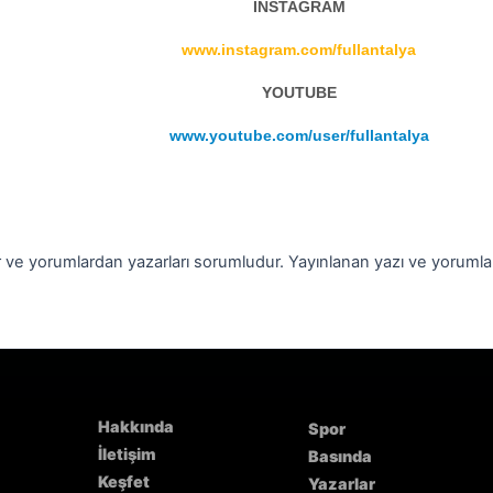
INSTAGRAM
www.instagram.com/fullantalya
YOUTUBE
www.youtube.com/user/fullantalya
r ve yorumlardan yazarları sorumludur. Yayınlanan
yazı ve
yoruml
Hakkında
Spor
İletişim
Basında
Keşfet
Yazarlar