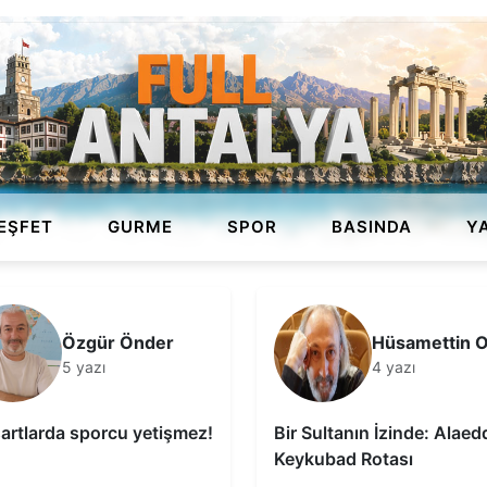
EŞFET
GURME
SPOR
BASINDA
Y
Özgür Önder
Hüsamettin 
5 yazı
4 yazı
artlarda sporcu yetişmez!
Bir Sultanın İzinde: Alaed
Keykubad Rotası