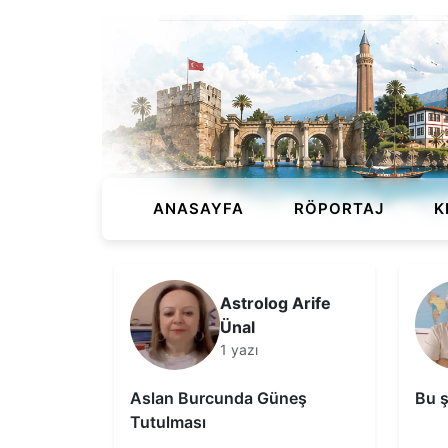
ANASAYFA
RÖPORTAJ
K
Astrolog Arife
Ünal
1 yazı
Aslan Burcunda Güneş
Bu ş
Tutulması