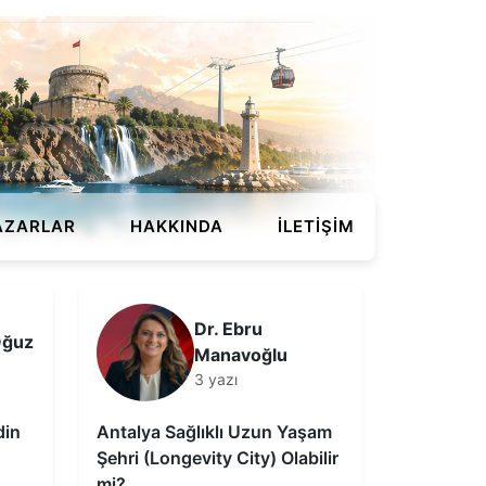
AZARLAR
HAKKINDA
İLETIŞIM
Dr. Ebru
Oğuz
Manavoğlu
3 yazı
din
Antalya Sağlıklı Uzun Yaşam
Şehri (Longevity City) Olabilir
mi?