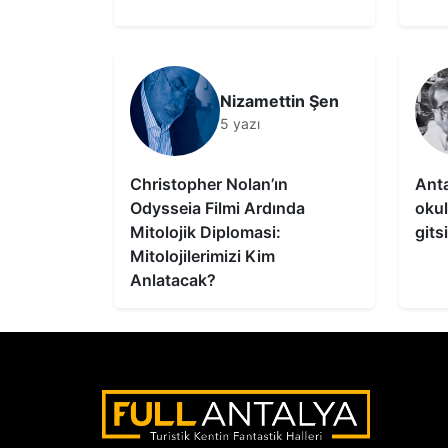
Nizamettin Şen
5 yazı
Christopher Nolan’ın
Anta
Odysseia Filmi Ardında
okul
Mitolojik Diplomasi:
gits
Mitolojilerimizi Kim
Anlatacak?