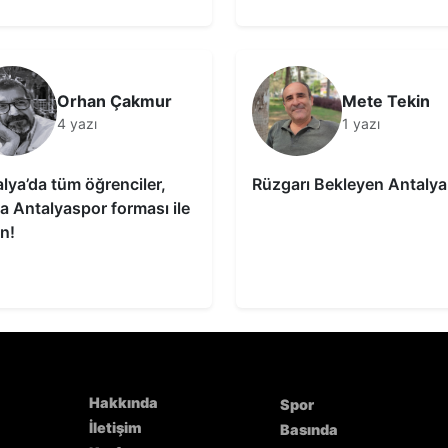
Orhan Çakmur
Mete Tekin
4 yazı
1 yazı
lya’da tüm öğrenciler,
Rüzgarı Bekleyen Antalyal
a Antalyaspor forması ile
in!
Hakkında
Spor
İletişim
Basında