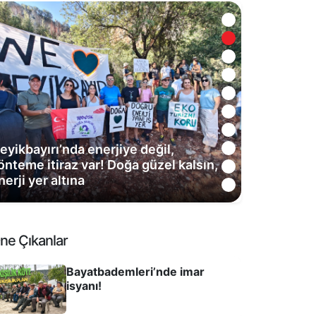
eyikbayırı’nda enerjiye değil,
önteme itiraz var! Doğa güzel kalsın,
nerji yer altına
ne Çıkanlar
Bayatbademleri’nde imar
isyanı!