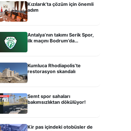
Kızılarık’ta çözüm için önemli
adım
Antalya’nın takımı Serik Spor,
ilk maçını Bodrum’da
oynayacak!
Kumluca Rhodiapolis’te
u şartlarda sporcu yetişmez!
restorasyon skandalı
Semt spor sahaları
bakımsızlıktan dökülüyor!
Kir pas içindeki otobüsler de