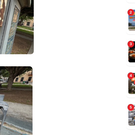
2
B
3
4
5
A