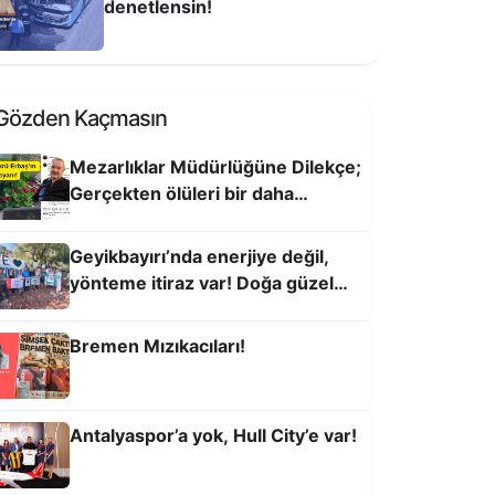
denetlensin!
üzgarı Bekleyen Antalyalılar
Gözden Kaçmasın
Mezarlıklar Müdürlüğüne Dilekçe;
Gerçekten ölüleri bir daha
öldürmek nasıl bir şeydir, açıklar
mısınız
Geyikbayırı’nda enerjiye değil,
yönteme itiraz var! Doğa güzel
kalsın, enerji yer altına
Bremen Mızıkacıları!
entte zamanı durduranların
embelliği!
Antalyaspor’a yok, Hull City’e var!