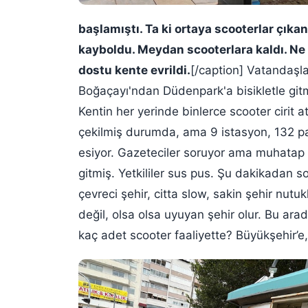
başlamıştı. Ta ki ortaya scooterlar çıkan
kayboldu. Meydan scooterlara kaldı. Ne 
dostu kente evrildi.
[/caption] Vatandaşlar
Boğaçayı'ndan Düdenpark'a bisikletle gitm
Kentin her yerinde binlerce scooter cirit 
çekilmiş durumda, ama 9 istasyon, 132 par
esiyor. Gazeteciler soruyor ama muhatap a
gitmiş. Yetkililer sus pus. Şu dakikadan s
çevreci şehir, citta slow, sakin şehir nutu
değil, olsa olsa uyuyan şehir olur. Bu ara
kaç adet scooter faaliyette? Büyükşehir’e