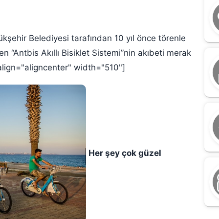
kşehir Belediyesi tarafından 10 yıl önce törenle
n “Antbis Akıllı Bisiklet Sistemi”nin akıbeti merak
lign="aligncenter" width="510"]
Her şey çok güzel
M
G
n