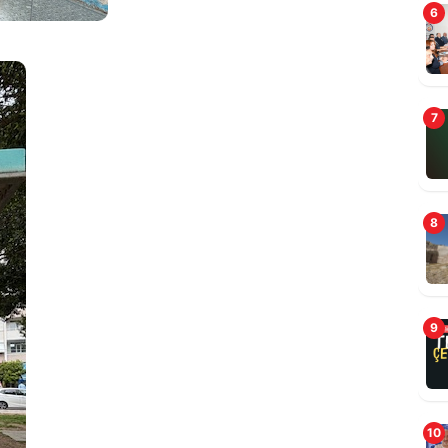
6
7
8
B
9
10