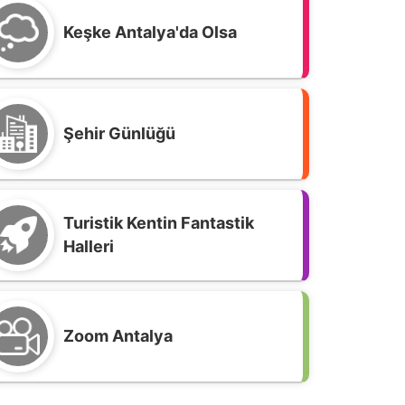
Keşke Antalya'da Olsa
Şehir Günlüğü
Turistik Kentin Fantastik
Halleri
ezarlıklar Müdürlüğüne Dilekçe;
Zoom Antalya
erçekten ölüleri bir daha öldürmek
asıl bir şeydir, açıklar mısınız