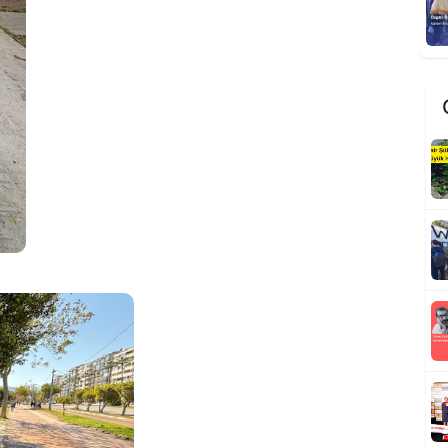
R
K
t