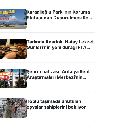
Karaalioğlu Parkı’nın Koruma
Statüsünün Düşürülmesi Kent
Hafızasına ve Kamusal
remen Mızıkacıları!
Alanlara Yönelik Bir Tehdittir!
Tadında Anadolu Hatay Lezzet
Günleri’nin yeni durağı FTA
Antalya Havalimanı
Şehrin hafızası, Antalya Kent
Araştırmaları Merkezi'nin
taşınma kararına büyük tepki
var
Toplu taşımada unutulan
eşyalar sahiplerini bekliyor
ntalyaspor’a yok, Hull City’e var!