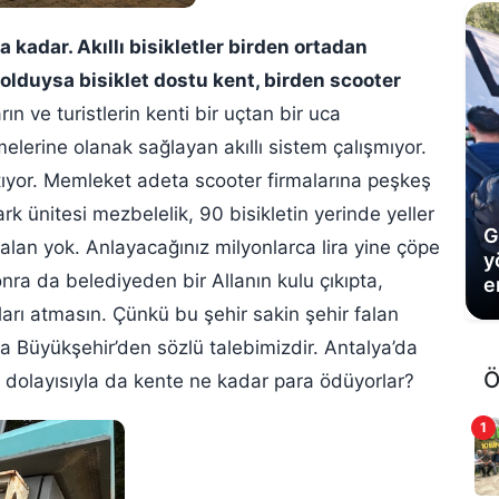
a kadar. Akıllı bisikletler birden ortadan
olduysa bisiklet dostu kent, birden scooter
ın ve turistlerin kenti bir uçtan bir uca
elerine olanak sağlayan akıllı sistem çalışmıyor.
atıyor. Memleket adeta scooter firmalarına peşkeş
k ünitesi mezbelelik, 90 bisikletin yerinde yeller
G
lan yok. Anlayacağınız milyonlarca lira yine çöpe
y
onra da belediyeden bir Allanın kulu çıkıpta,
e
kları atmasın. Çünkü bu şehir sakin şehir falan
da Büyükşehir’den sözlü talebimizdir. Antalya’da
Ö
, dolayısıyla da kente ne kadar para ödüyorlar?
1