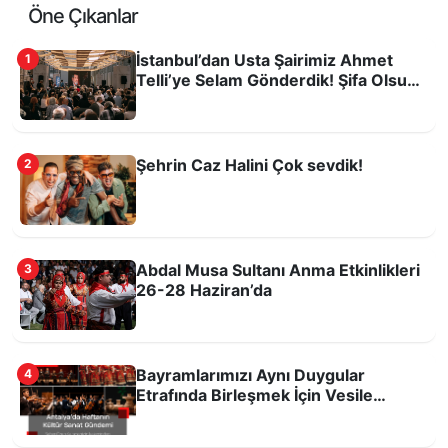
Öne Çıkanlar
İstanbul’dan Usta Şairimiz Ahmet
1
Telli’ye Selam Gönderdik! Şifa Olsun
Dileyelim
Şehrin Caz Halini Çok sevdik!
2
Antalya Oyuncak Müzesi 7’den 70’e
ziyaretçilerini ağırlıyor
Abdal Musa Sultanı Anma Etkinlikleri
3
26-28 Haziran’da
Bayramlarımızı Aynı Duygular
4
Etrafında Birleşmek İçin Vesile
Sayalım