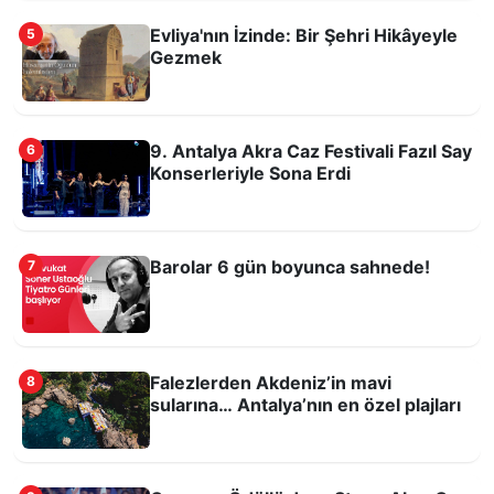
Evliya'nın İzinde: Bir Şehri Hikâyeyle
5
Hıdırlık Kulesi yeniden Antalyalılarla buluştu
Gezmek
9. Antalya Akra Caz Festivali Fazıl Say
6
Konserleriyle Sona Erdi
Barolar 6 gün boyunca sahnede!
7
Falezlerden Akdeniz’in mavi sularına…
Antalya’nın en özel plajları
Falezlerden Akdeniz’in mavi
8
sularına… Antalya’nın en özel plajları