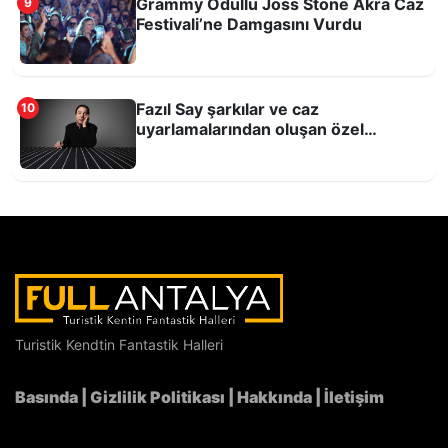
Grammy Ödüllü Joss Stone Akra Caz
9
Festivali’ne Damgasını Vurdu
Fazıl Say şarkılar ve caz
10
uyarlamalarından oluşan özel
repertuvarıyla Antalya'da
Barolar 6 gün boyunca sahnede!
Turistik Kendtin Fantastik Halleri
Basında
|
Gizlilik Politikası
|
Hakkında
|
İletişim
Abdal Musa Sultanı Anma Etkinlikleri 26-28
Haziran’da