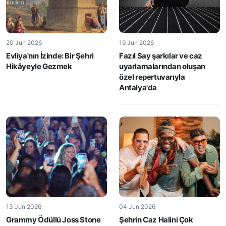
20 Jun 2026
19 Jun 2026
Evliya'nın İzinde: Bir Şehri
Fazıl Say şarkılar ve caz
Hikâyeyle Gezmek
uyarlamalarından oluşan
özel repertuvarıyla
Antalya'da
13 Jun 2026
04 Jun 2026
Grammy Ödüllü Joss Stone
Şehrin Caz Halini Çok