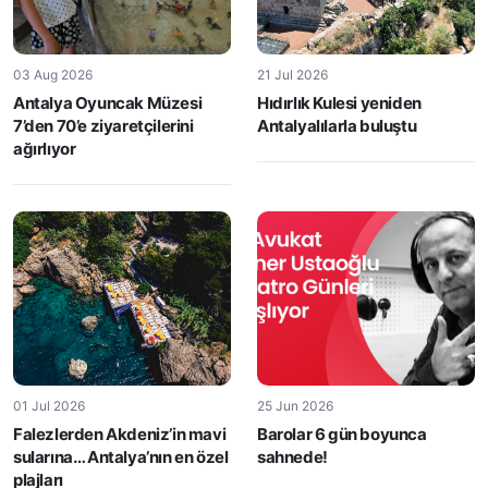
03 Aug 2026
21 Jul 2026
Antalya Oyuncak Müzesi
Hıdırlık Kulesi yeniden
7’den 70’e ziyaretçilerini
Antalyalılarla buluştu
ağırlıyor
01 Jul 2026
25 Jun 2026
Falezlerden Akdeniz’in mavi
Barolar 6 gün boyunca
sularına… Antalya’nın en özel
sahnede!
plajları