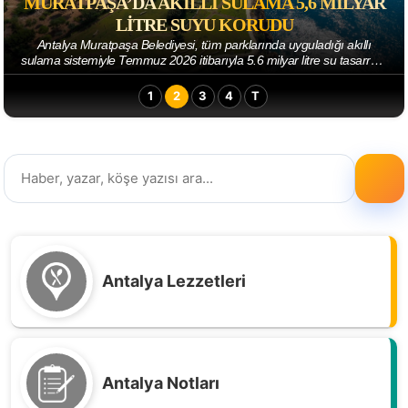
MURATPAŞA’DA AKILLI SULAMA 5,6 MILYAR
LITRE SUYU KORUDU
Antalya Muratpaşa Belediyesi, tüm parklarında uyguladığı akıllı
sulama sistemiyle Temmuz 2026 itibarıyla 5.6 milyar litre su tasarrufu
sağladı. Parkların sul...
1
2
3
4
T
Antalya Lezzetleri
Antalya Notları