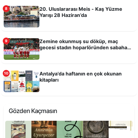
20. Uluslararası Meis - Kaş Yüzme
8
Yarışı 28 Haziran’da
Zemine okunmuş su döküp, maç
9
gecesi stadın hoparlöründen sabaha
kadar Kuran-ı Kerim okutmuşlar!
Antalya'da haftanın en çok okunan
10
kitapları
Antalya Dijital Gençlik Merkezi DİGEM açıldı
Gözden Kaçmasın