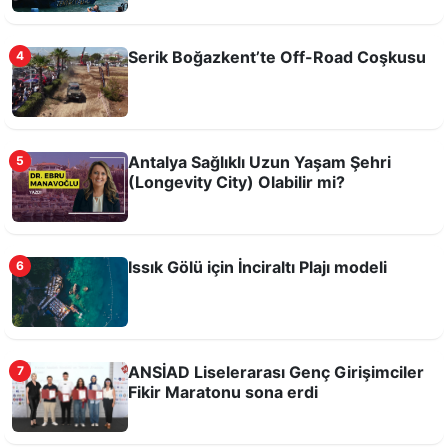
Serik Boğazkent’te Off-Road Coşkusu
4
Tarihi Kırkgöz Hanı'nda Candles And Echoes
Antalya Sağlıklı Uzun Yaşam Şehri
5
Konseri
(Longevity City) Olabilir mi?
Issık Gölü için İnciraltı Plajı modeli
6
ANSİAD Liselerarası Genç Girişimciler
7
Fikir Maratonu sona erdi
Bilim, teknoloji ve üretim Antalya Tarım
Teknokenti'nde buluşacak