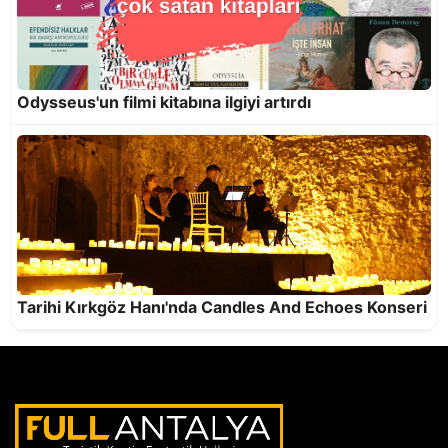
Odysseus'un filmi kitabına ilgiyi artırdı
Antalya’da en çok okunan kitaplar… İlk sırada
Ahmet Telli’den “Veda Divanı” var
Tarihi Kırkgöz Hanı'nda Candles And Echoes Konseri