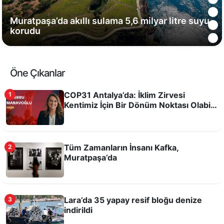
Muratpaşa’da akıllı sulama 5,6 milyar litre suyu
korudu
Öne Çıkanlar
COP31 Antalya’da: İklim Zirvesi
1
Kentimiz İçin Bir Dönüm Noktası Olabilir
mi?
Tüm Zamanların İnsanı Kafka,
2
Muratpaşa’da
Odysseus'un filmi kitabına ilgiyi artırdı
Lara’da 35 yapay resif bloğu denize
3
indirildi