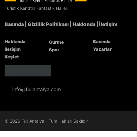
Antalya’nın Hizmet Kalitesi NATO Zirvesi’nde
Türkiye’yi Temsil Etti
Turistik Kendtin Fantastik Halleri
Basında
|
Gizlilik Politikası
|
Hakkında
|
İletişim
Hakkında
Basında
Gurme
İletişim
Yazarlar
Spor
Keşfet
info@fullantalya.com
© 2026 Full Antalya - Tüm Hakları Saklıdır