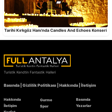
Ahmet Telli’den “Veda Divanı” var
Tarihi Kırkgöz Hanı'nda Candles And Echoes Konseri
Antalya’nın Hizmet Kalitesi NATO Zirvesi’nde
Türkiye’yi Temsil Etti
Turistik Kendtin Fantastik Halleri
Basında
|
Gizlilik Politikası
|
Hakkında
|
İletişim
Hakkında
Basında
Gurme
İletişim
Yazarlar
Spor
Keşfet