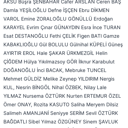
AKSU Büşra ŞENBAHAR Cafer ARSLAN Ceren BAŞ
Damla YEŞİLOĞLU Defne İŞÇEN Ebru DİKMEN
VAROL Emine ZORALOĞLU GÖNÜLLÜ Erdoğan
KARAYEL Evrim Çınar GÜNAYDIN Esra İnce TURAN
Esat DESTANOĞLU Fethi ÇELİK Figen BATI Gamze
KABAKLIOĞLU Gül BOLULU Gülnihal KÜPELİ Güneş
AYIRTIR EROL Hale ŞAKAR ÜRKMEZGİL Helin
ÇİĞDEM Hülya Yıkılmazsoy GÖR İlknur Karabulut
DOĞANOĞLU İnci BACAK, Mebruke TUNCEL
Mehmet GÜLDİZ Melike Zeynep YILDIRIM Nergis
KUL, Nesrin BİNGÖL Nihal ÖZBEK, Nilay Lale
YILMAZ Nursema ÖZTÜRK Nurten ERTEMUR ÖZEL
Ömer ONAY, Rozita KASUTO Saliha Meryem Dilsiz
Salimeh AMANJANİ Seniyye SERİM Sevil ÖZTÜRK
BAĞDATLI Sibel Yılmaz ÖZGÜNEY Sinem ŞAVLUK