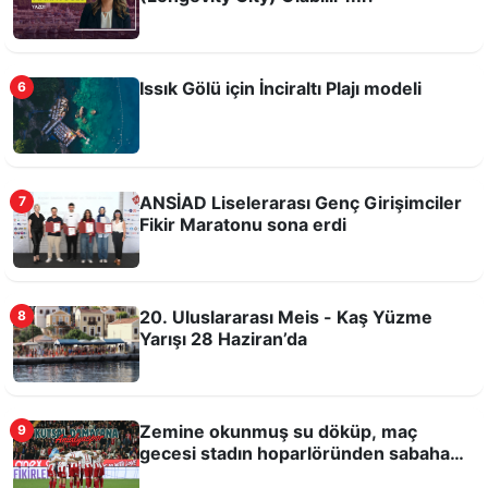
Issık Gölü için İnciraltı Plajı modeli
6
ANSİAD Liselerarası Genç Girişimciler
7
Fikir Maratonu sona erdi
Bilim, teknoloji ve üretim Antalya Tarım
Teknokenti'nde buluşacak
20. Uluslararası Meis - Kaş Yüzme
8
Yarışı 28 Haziran’da
Zemine okunmuş su döküp, maç
9
gecesi stadın hoparlöründen sabaha
kadar Kuran-ı Kerim okutmuşlar!