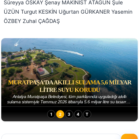
Süreyya OSKAY Şenay MAKİNİST ATAGÜN Şule
ÜZÜN Turgut KESKİN Uğurtan GÜRKANER Yasemin
ÖZBEY Zuhal ÇAĞDAŞ
MURATPAŞA’DA AKILLI SULAMA 5,6 MILYAR
LITRE SUYU KORUDU
Antalya Muratpaşa Belediyesi, tüm parklarında uyguladığı akıllı
sulama sistemiyle Temmuz 2026 itibarıyla 5.6 milyar litre su tasarrufu
sağladı. Parkların sul...
1
2
3
4
T