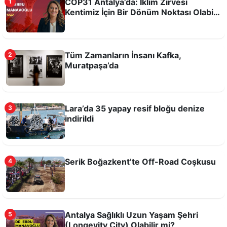
COP31 Antalya’da: İklim Zirvesi
1
Kentimiz İçin Bir Dönüm Noktası Olabilir
mi?
Tüm Zamanların İnsanı Kafka,
2
Muratpaşa’da
Odysseus'un filmi kitabına ilgiyi artırdı
Lara’da 35 yapay resif bloğu denize
3
indirildi
Serik Boğazkent’te Off-Road Coşkusu
4
Tarihi Kırkgöz Hanı'nda Candles And Echoes
Antalya Sağlıklı Uzun Yaşam Şehri
5
Konseri
(Longevity City) Olabilir mi?