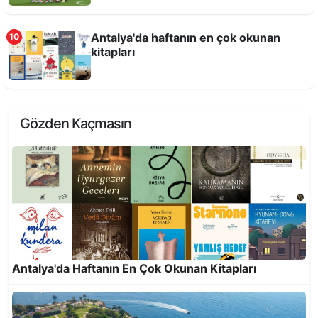
Antalya'da haftanın en çok okunan
10
kitapları
Antalya Dijital Gençlik Merkezi DİGEM açıldı
Gözden Kaçmasın
On yılda 25 milyon 818 bin 921 kilogram atık
ekonomiye kazandırıldı
Antalya'da Haftanın En Çok Okunan Kitapları