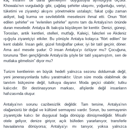
kaç insanın “bir daha gelmeliyim” duygusuyla ayrıldığıyla ölçülür.
Khowala’nın vurguladığı gibi, çağdaş şehirler ulaşımı, yoğunluğu, veriyi,
tüketimi ve ziyaretçi akışını yönetmekte ustalaştı; fakat çoğu zaman
aidiyet, bağ kurma ve sevilebilirlik meselesini ihmal etti. Onun “flört
edilen şehirler” ve “evlenilen şehirler” ayrımı tam da Antalya’nın önünde
duran meseledir. Antalya ilk bakışta büyüleyen bir kenttir. Denizi, güneşi,
Torosları, antik kentleri, otelleri, mutfağı, Kaleiçi, falezleri ve Akdeniz
ışığıyla ziyaretçiyi etkiler. Bu yönüyle Antalya kolayca “flört edilen” bir
kent olabilir. İnsan gelir, güzel fotoğraflar çeker, iyi bir tatil geçirir, döner.
Ama asıl mesele şudur: O insan Antalya’yı özlüyor mu? Çocuğuna,
torununa “Ben gençliğimde Antalya’da şöyle bir tatil yaşamıştım, sen de
mutlaka gitmelisin” diyor mu?
Turizm kentlerinin en büyük hedefi yalnızca sezonu doldurmak değil,
yeni jenerasyonlarda tutku yaratmaktır. Uzun süre moda olabilmek de
tanıtım bütçesine değil, tutkuya dayanır. Moda geçici olabilir; tutku
kalıcıdır. Bir destinasyonun markası, afişlerde değil insanların
hafızasında oluşur.
Antalya’nın sorunu cazibesizlik değildir. Tam tersine, Antalya’nın
olağanüstü bir doğal ve kültürel sermayesi vardır. Sorun, bu sermayenin
ziyaretçide kalıcı bir duygusal bağa dönüşüp dönüşmediğidir. Misafir
otele geliyor, denize giriyor, açık büfeden yararlanıyor, transferle
havaalanına dönüyorsa; Antalya’yı mı tanıyor, yoksa yalnızca