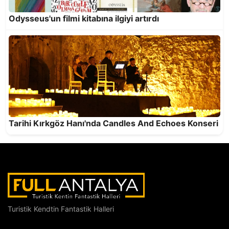
Odysseus'un filmi kitabına ilgiyi artırdı
Antalya’da en çok okunan kitaplar… İlk sırada
Ahmet Telli’den “Veda Divanı” var
Tarihi Kırkgöz Hanı'nda Candles And Echoes Konseri
Antalya’nın Hizmet Kalitesi NATO Zirvesi’nde
Türkiye’yi Temsil Etti
Turistik Kendtin Fantastik Halleri