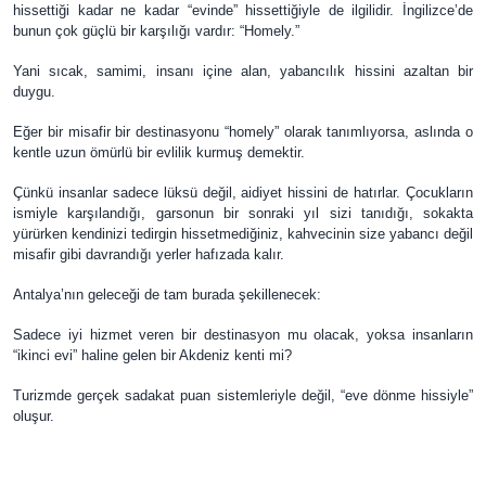
hissettiği kadar ne kadar “evinde” hissettiğiyle de ilgilidir. İngilizce’de
bunun çok güçlü bir karşılığı vardır: “Homely.”
Yani sıcak, samimi, insanı içine alan, yabancılık hissini azaltan bir
duygu.
Eğer bir misafir bir destinasyonu “homely” olarak tanımlıyorsa, aslında o
kentle uzun ömürlü bir evlilik kurmuş demektir.
Çünkü insanlar sadece lüksü değil, aidiyet hissini de hatırlar. Çocukların
ismiyle karşılandığı, garsonun bir sonraki yıl sizi tanıdığı, sokakta
yürürken kendinizi tedirgin hissetmediğiniz, kahvecinin size yabancı değil
misafir gibi davrandığı yerler hafızada kalır.
Antalya’nın geleceği de tam burada şekillenecek:
Sadece iyi hizmet veren bir destinasyon mu olacak, yoksa insanların
“ikinci evi” haline gelen bir Akdeniz kenti mi?
Turizmde gerçek sadakat puan sistemleriyle değil, “eve dönme hissiyle”
oluşur.