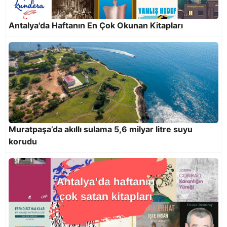
On yılda 25 milyon 818 bin 921 kilogram atık
ekonomiye kazandırıldı
Antalya'da Haftanın En Çok Okunan Kitapları
Muratpaşa’da akıllı sulama 5,6 milyar litre suyu
korudu
Altın Portakal’da Onur Ödülleri Menderes
Samancılar ve Tilbe Saran’a