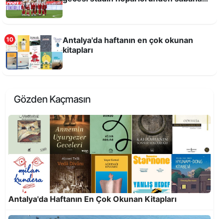
kadar Kuran-ı Kerim okutmuşlar!
Antalya'da haftanın en çok okunan
10
kitapları
On yılda 25 milyon 818 bin 921 kilogram atık
ekonomiye kazandırıldı
Gözden Kaçmasın
Altın Portakal’da Onur Ödülleri Menderes
Antalya'da Haftanın En Çok Okunan Kitapları
Samancılar ve Tilbe Saran’a