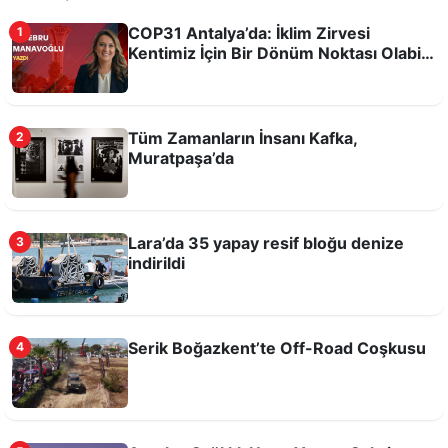
COP31 Antalya’da: İklim Zirvesi
1
Kentimiz İçin Bir Dönüm Noktası Olabilir
mi?
Tüm Zamanların İnsanı Kafka,
2
Muratpaşa’da
Tarihi Kırkgöz Hanı'nda Candles And Echoes
Konseri
Lara’da 35 yapay resif bloğu denize
3
indirildi
Serik Boğazkent’te Off-Road Coşkusu
4