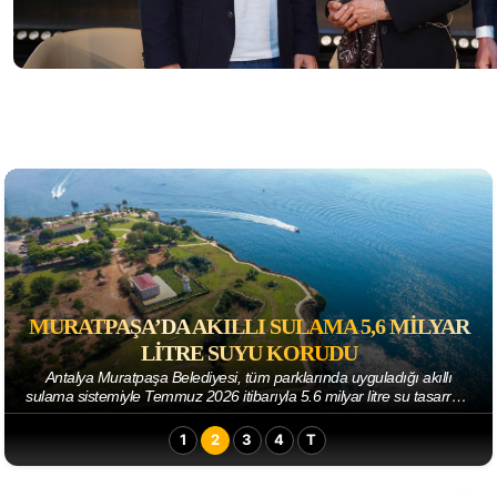
ODYSSEUS'UN FILMI KITABINA ILGIYI
ARTIRDI
Zuzu Kitap’ın hazırladığı Antalya’da haftanın en çok satan kitapları
listesinde ilk sırada yine şair Ahmet Telli var. Füsun Demiray’ın
kaleme aldığı “Şiirin,...
1
2
3
4
T