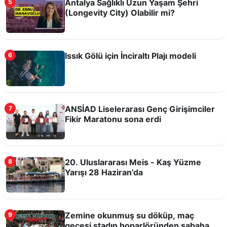
Antalya Sağlıklı Uzun Yaşam Şehri
5
(Longevity City) Olabilir mi?
Bilim, teknoloji ve üretim Antalya Tarım
Teknokenti'nde buluşacak
Issık Gölü için İnciraltı Plajı modeli
6
ANSİAD Liselerarası Genç Girişimciler
7
Fikir Maratonu sona erdi
20. Uluslararası Meis - Kaş Yüzme
8
Antalya Dijital Gençlik Merkezi DİGEM açıldı
Yarışı 28 Haziran’da
Zemine okunmuş su döküp, maç
9
gecesi stadın hoparlöründen sabaha