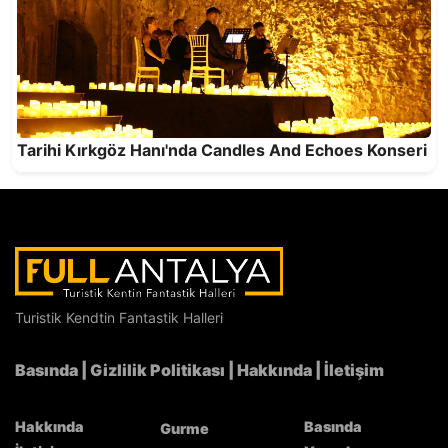
Antalya’nın Hizmet Kalitesi NATO Zirvesi’nde
Türkiye’yi Temsil Etti
Tarihi Kırkgöz Hanı'nda Candles And Echoes Konseri
Turistik Kendtin Fantastik Halleri
Basında
|
Gizlilik Politikası
|
Hakkında
|
İletişim
Hakkında
Basında
Gurme