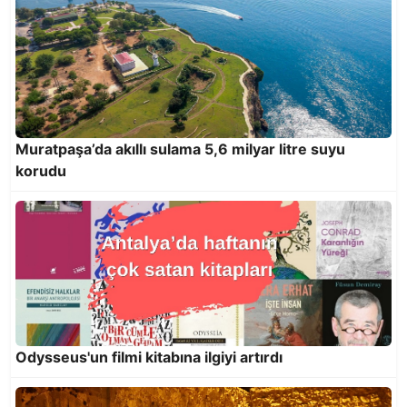
Muratpaşa’da akıllı sulama 5,6 milyar litre suyu
korudu
Antalya’da en çok okunan kitaplar… İlk sırada
Ahmet Telli’den “Veda Divanı” var
Odysseus'un filmi kitabına ilgiyi artırdı