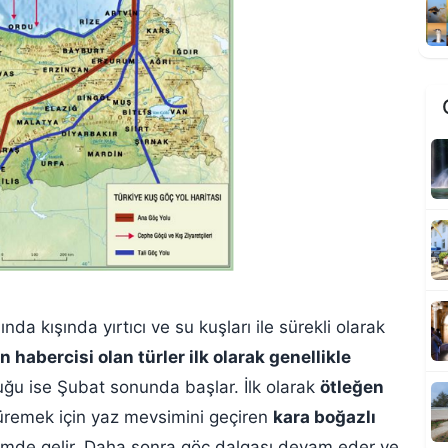
M
da kışında yırtıcı ve su kuşları ile sürekli olarak
 habercisi olan türler ilk olarak genellikle
A
ş
ğu ise Şubat sonunda başlar. İlk olarak
ötleğen
e üremek için yaz mevsimini geçiren
kara boğazlı
emde gelir. Daha sonra göç dalgası devam eder ve