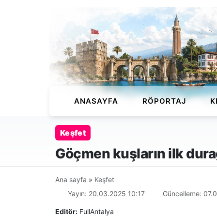
ANASAYFA
RÖPORTAJ
K
Keşfet
Göçmen kuşların ilk dura
Ana sayfa
»
Keşfet
Yayın: 20.03.2025 10:17
Güncelleme: 07.0
Editör:
FullAntalya