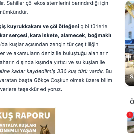
r. Sahiller çöl ekosistemlerini barındırdığı için
 mümkündür.
şiş kuyrukkakanı ve çöl ötleğeni
gibi türlerle
kar serçesi, kara iskete,
alamecek
,
boğmaklı
’da kuşlar açısından zengin tür çeşitliliğini
er ve akarsuların deniz ile buluştuğu alanların
harın dışında kışında yırtıcı ve su kuşları ile
güne kadar kaydedilmiş 336 kuş türü vardır.
Bu
S
ık yaratan başta Gökçe Coşkun olmak üzere bilim
verlere teşekkür ediyoruz.
Ö
1