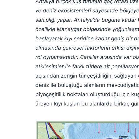
Antalya birçok kuş türünün göç rotası üzer
ve deniz ekosistemleri sayesinde bölgeye g
sahipliği yapar. Antalya’da bugüne kadar k
özellikle Manavgat bölgesinde yoğunlaşmı
başlayarak kıyı şeridine kadar geniş bir da
olmasında çevresel faktörlerin etkisi dışınd
rol oynamaktadır. Canlılar arasında var olan 
etkileşimler ile farklı türlere ait popülasyo
açısından zengin tür çeşitliliğini sağlayan 
deniz ile buluştuğu alanların mevcudiyeti
biyoçeşitlilik noktaları oluşturduğu için k
üreyen kıyı kuşları bu alanlarda birkaç g