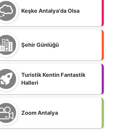
Keşke Antalya'da Olsa
Şehir Günlüğü
Turistik Kentin Fantastik
Halleri
Zoom Antalya
üden Şelalesi; Sıcak yaz günlerinde
erin bir mola