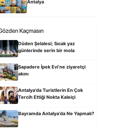
Antalya
elekli Cami
Gözden Kaçmasın
Düden Şelalesi; Sıcak yaz
günlerinde serin bir mola
Sapadere İpek Evi’ne ziyaretçi
akını
Antalya’da Turistlerin En Çok
Tercih Ettiği Nokta Kaleiçi
ntalya’nın zirvesi Kızlar Sivrisi’nde
enlik coşkusu
Bayramda Antalya’da Ne Yapmalı?