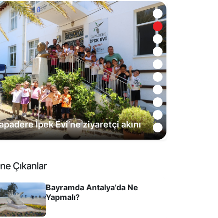
apadere İpek Evi’ne ziyaretçi akını
ne Çıkanlar
Bayramda Antalya’da Ne
Yapmalı?