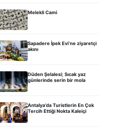
Melekli Cami
ntalya’da Turistlerin En Çok Tercih
ttiği Nokta Kaleiçi
Sapadere İpek Evi’ne ziyaretçi
akını
Düden Şelalesi; Sıcak yaz
günlerinde serin bir mola
Antalya’da Turistlerin En Çok
Tercih Ettiği Nokta Kaleiçi
ayramda Antalya’da Ne Yapmalı?