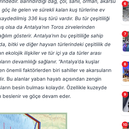
indedir. Barındırdığı dağ, çöl, sahil, orman, akarsu
6
öç ile gelen ve sürekli kalan kuş türlerine ev
aydedilmiş 336 kuş türü vardır. Bu tür çeşitliliği
ş olsa da Antalya’nın Toros zirvelerinden
7
ğılım gösterir. Antalya’nın bu çeşitliliğe sahip
a, bitki ve diğer hayvan türlerindeki çeşitlilik de
ekolojik ilişkiler ve tür içi ya da türler arası
nların devamlılığı sağlanır.
“Antalya’da kuşlar
A
8
A
en önemli faktörlerden biri sahiller ve akarsuların
dir. Bu alanlar yaban hayatı açısından zengin
uşların besin bulması kolaydır. Özellikle kuzeyde
9
ün beslenir ve göçe devam eder.
10