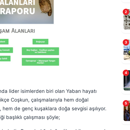
2
A
E
3
4
da lider isimlerden biri olan Yaban hayatı
ökçe Coşkun
, çalışmalarıyla hem doğal
5
yor, hem de genç kuşaklara doğa sevgisi aşılıyor.
B
i başlıklı çalışması şöyle;