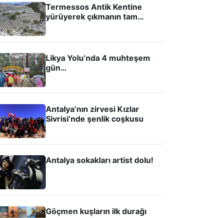
Termessos Antik Kentine
yürüyerek çıkmanın tam
zamanı
Likya Yolu’nda 4 muhteşem
gün…
ntalya Oyuncak Müzesi’nde
Antalya’nın zirvesi Kızlar
zerbaycan köşesi açıldı
Sivrisi’nde şenlik coşkusu
Antalya sokakları artist dolu!
Göçmen kuşların ilk durağı