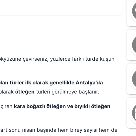
ökyüzüne çevirseniz, yüzlerce farklı türde kuşun
an türler ilk olarak genellikle Antalya’da
 olarak
ötleğen
türleri görülmeye başlanır.
eçiren
kara boğazlı ötleğen ve bıyıklı ötleğen
D
s
art sonu nisan başında hem birey sayısı hem de