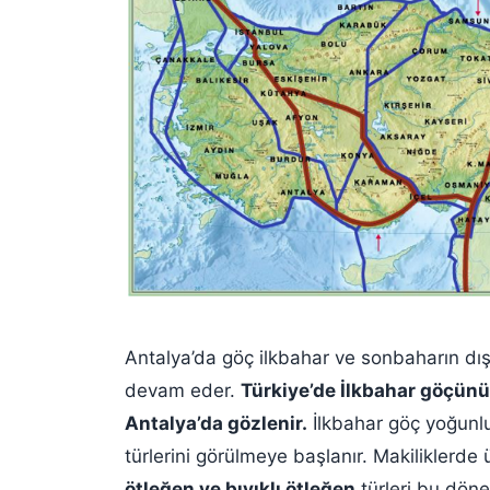
Antalya’da göç ilkbahar ve sonbaharın dışın
devam eder.
Türkiye’de İlkbahar göçünün
Antalya’da gözlenir.
İlkbahar göç yoğunlu
türlerini görülmeye başlanır. Makiliklerd
ötleğen ve bıyıklı ötleğen
türleri bu dön