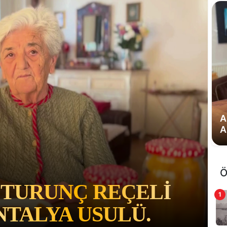
A
A
Ö
 TURUNÇ REÇELI
1
ANTALYA USULÜ.