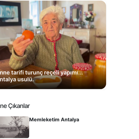
nne tarifi turunç reçeli yapımı...
ntalya usulü.
ne Çıkanlar
Memleketim Antalya
MEMLEKETIM AN