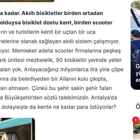
a kadar. Akıllı bisikletler birden ortadan
olduysa bisiklet dostu kent, birden scooter
ın ve turistlerin kenti bir uçtan bir uca
elerine olanak sağlayan akıllı sistem çalışmıyor.
atıyor. Memleket adeta scooter firmalarına peşkeş
k ünitesi mezbelelik, 90 bisikletin yerinde yeller
G
lan yok. Anlayacağınız milyonlarca lira yine çöpe
y
onra da belediyeden bir Allanın kulu çıkıpta,
e
kları atmasın. Çünkü bu şehir sakin şehir falan
da Büyükşehir’den sözlü talebimizdir. Antalya’da
Ö
, dolayısıyla da kente ne kadar para ödüyorlar?
1