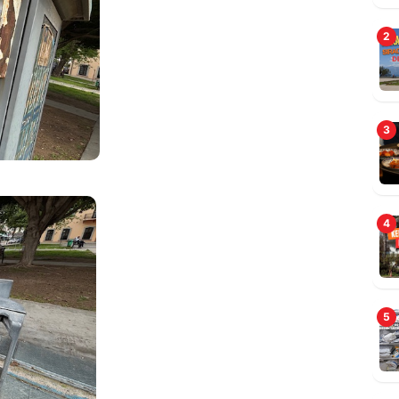
2
B
3
4
5
A