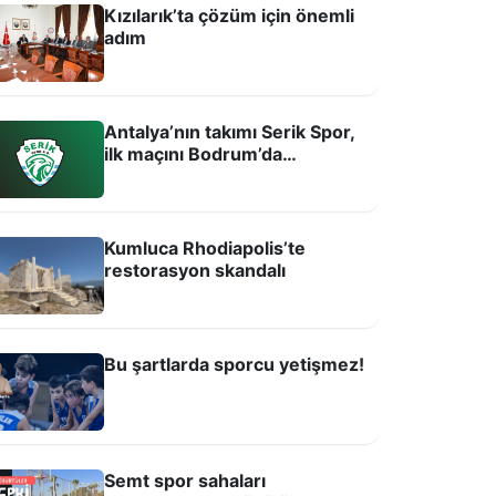
Kızılarık’ta çözüm için önemli
adım
Antalya’nın takımı Serik Spor,
ilk maçını Bodrum’da
oynayacak!
Kumluca Rhodiapolis’te
u şartlarda sporcu yetişmez!
restorasyon skandalı
Bu şartlarda sporcu yetişmez!
Semt spor sahaları