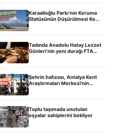
Karaalioğlu Parkı’nın Koruma
Statüsünün Düşürülmesi Kent
Hafızasına ve Kamusal
remen Mızıkacıları!
Alanlara Yönelik Bir Tehdittir!
Tadında Anadolu Hatay Lezzet
Günleri’nin yeni durağı FTA
Antalya Havalimanı
Şehrin hafızası, Antalya Kent
Araştırmaları Merkezi'nin
taşınma kararına büyük tepki
var
Toplu taşımada unutulan
eşyalar sahiplerini bekliyor
ntalyaspor’a yok, Hull City’e var!