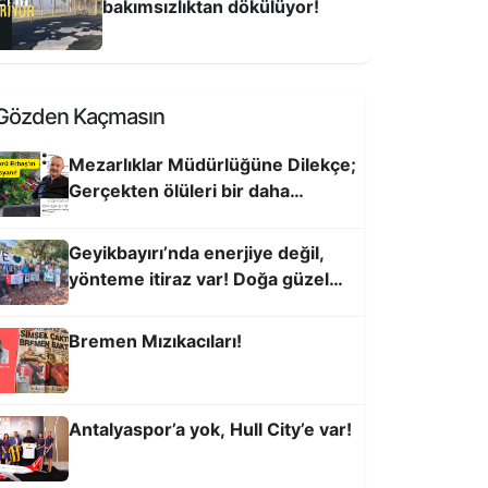
bakımsızlıktan dökülüyor!
üzgarı Bekleyen Antalyalılar
Gözden Kaçmasın
Mezarlıklar Müdürlüğüne Dilekçe;
Gerçekten ölüleri bir daha
öldürmek nasıl bir şeydir, açıklar
mısınız
Geyikbayırı’nda enerjiye değil,
yönteme itiraz var! Doğa güzel
kalsın, enerji yer altına
Bremen Mızıkacıları!
entte zamanı durduranların
embelliği!
Antalyaspor’a yok, Hull City’e var!