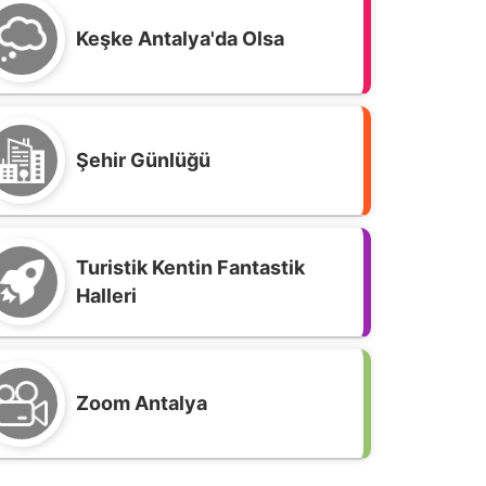
Keşke Antalya'da Olsa
Şehir Günlüğü
Turistik Kentin Fantastik
Halleri
ezarlıklar Müdürlüğüne Dilekçe;
Zoom Antalya
erçekten ölüleri bir daha öldürmek
asıl bir şeydir, açıklar mısınız