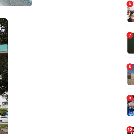
6
7
8
B
9
10