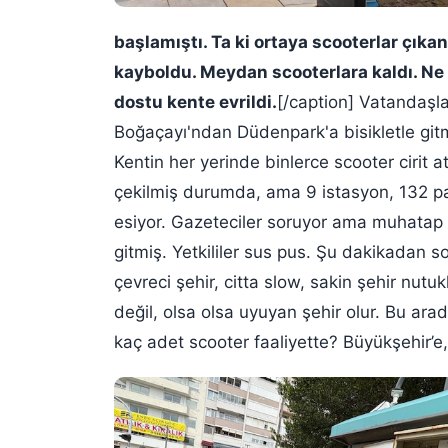
başlamıştı. Ta ki ortaya scooterlar çıkan
kayboldu. Meydan scooterlara kaldı. Ne 
dostu kente evrildi.
[/caption] Vatandaşlar
Boğaçayı'ndan Düdenpark'a bisikletle gitm
Kentin her yerinde binlerce scooter cirit 
çekilmiş durumda, ama 9 istasyon, 132 par
esiyor. Gazeteciler soruyor ama muhatap a
gitmiş. Yetkililer sus pus. Şu dakikadan s
çevreci şehir, citta slow, sakin şehir nutu
değil, olsa olsa uyuyan şehir olur. Bu ara
kaç adet scooter faaliyette? Büyükşehir’e