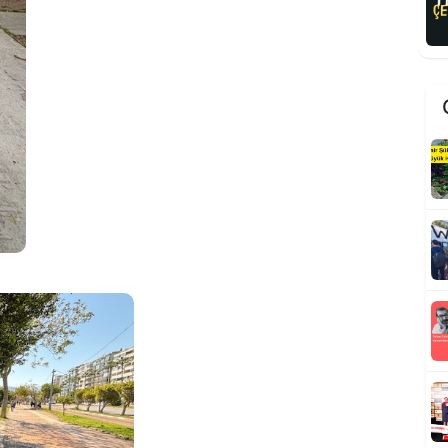
R
K
t