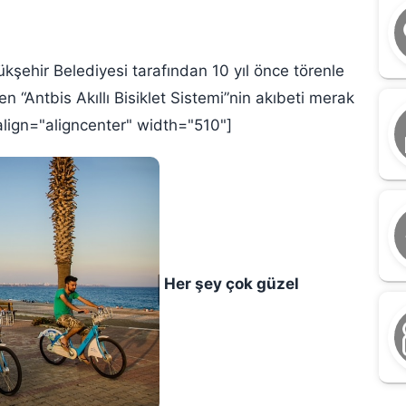
kşehir Belediyesi tarafından 10 yıl önce törenle
n “Antbis Akıllı Bisiklet Sistemi”nin akıbeti merak
lign="aligncenter" width="510"]
Her şey çok güzel
M
G
n