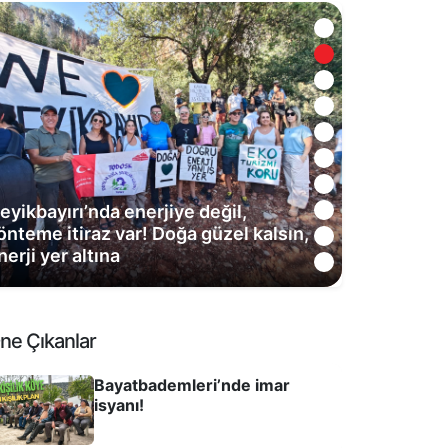
eyikbayırı’nda enerjiye değil,
önteme itiraz var! Doğa güzel kalsın,
nerji yer altına
ne Çıkanlar
Bayatbademleri’nde imar
isyanı!