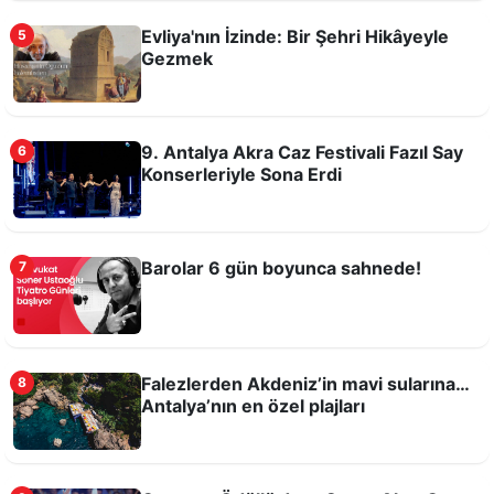
Evliya'nın İzinde: Bir Şehri Hikâyeyle
5
Hıdırlık Kulesi yeniden Antalyalılarla buluştu
Gezmek
9. Antalya Akra Caz Festivali Fazıl Say
6
Konserleriyle Sona Erdi
Barolar 6 gün boyunca sahnede!
7
Falezlerden Akdeniz’in mavi sularına…
Antalya’nın en özel plajları
Falezlerden Akdeniz’in mavi sularına…
8
Antalya’nın en özel plajları