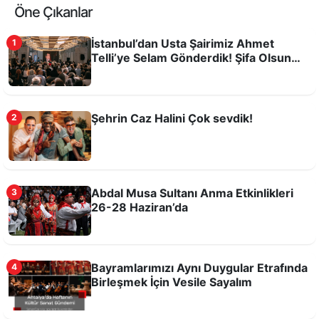
Öne Çıkanlar
İstanbul’dan Usta Şairimiz Ahmet
1
Telli’ye Selam Gönderdik! Şifa Olsun
Dileyelim
Şehrin Caz Halini Çok sevdik!
2
Antalya Oyuncak Müzesi 7’den 70’e
ziyaretçilerini ağırlıyor
Abdal Musa Sultanı Anma Etkinlikleri
3
26-28 Haziran’da
Bayramlarımızı Aynı Duygular Etrafında
4
Birleşmek İçin Vesile Sayalım