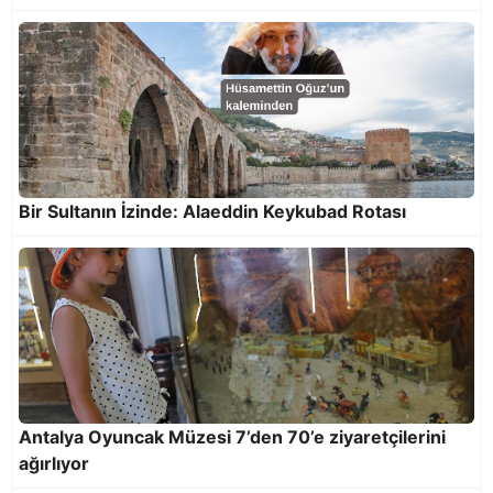
Bir Sultanın İzinde: Alaeddin Keykubad Rotası
9. Antalya Akra Caz Festivali Fazıl Say
Konserleriyle Sona Erdi
Antalya Oyuncak Müzesi 7’den 70’e ziyaretçilerini
ağırlıyor