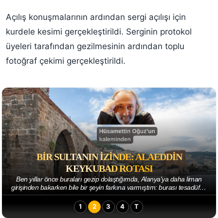
Açılış konuşmalarının ardından sergi açılışı için
kurdele kesimi gerçekleştirildi. Serginin protokol
üyeleri tarafından gezilmesinin ardından toplu
fotoğraf çekimi gerçekleştirildi.
BIR SULTANIN İZINDE: ALAEDDIN
KEYKUBAD ROTASI
Ben yıllar önce buraları gezip dolaştığımda, Alanya'ya daha liman
girişinden bakarken bile bir şeyin farkına varmıştım: burası tesadüfen
büyümüş bir kıyı kas...
1
2
3
4
T