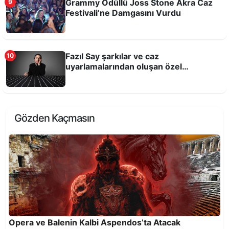
Grammy Ödüllü Joss Stone Akra Caz
9
Festivali’ne Damgasını Vurdu
Fazıl Say şarkılar ve caz
10
uyarlamalarından oluşan özel
Barolar 6 gün boyunca sahnede!
repertuvarıyla Antalya'da
Gözden Kaçmasın
Abdal Musa Sultanı Anma Etkinlikleri 26-28
Haziran’da
Opera ve Balenin Kalbi Aspendos’ta Atacak