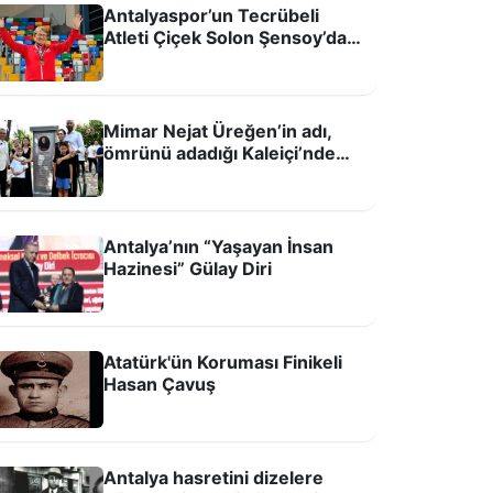
Antalyaspor’un Tecrübeli
Atleti Çiçek Solon Şensoy’dan
Pistlere Altın Dönüş
Mimar Nejat Üreğen’in adı,
ömrünü adadığı Kaleiçi’nde
yaşatılacak
Antalya’nın “Yaşayan İnsan
Hazinesi” Gülay Diri
Atatürk'ün Koruması Finikeli
Hasan Çavuş
Antalya hasretini dizelere