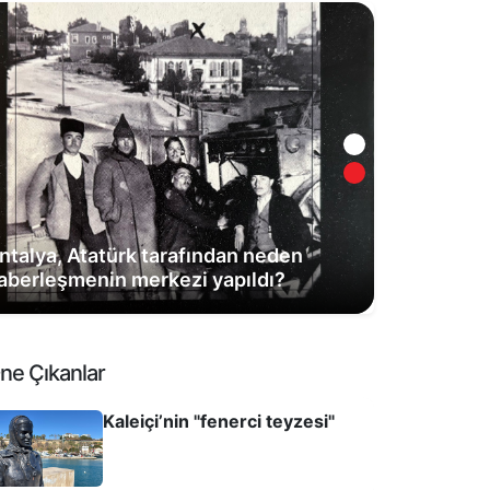
ntalya, Atatürk tarafından neden
aberleşmenin merkezi yapıldı?
ne Çıkanlar
Kaleiçi’nin "fenerci teyzesi"