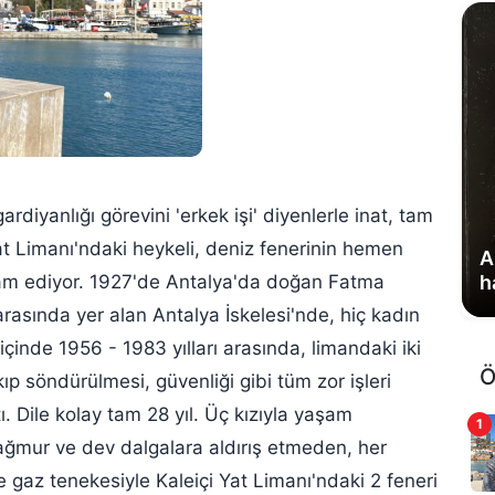
diyanlığı görevini 'erkek işi' diyenlerle inat, tam
Yat Limanı'ndaki heykeli, deniz fenerinin hemen
A
h
vam ediyor. 1927'de Antalya'da doğan Fatma
rasında yer alan Antalya İskelesi'nde, hiç kadın
içinde 1956 - 1983 yılları arasında, limandaki iki
Ö
p söndürülmesi, güvenliği gibi tüm zor işleri
. Dile kolay tam 28 yıl. Üç kızıyla yaşam
1
yağmur ve dev dalgalara aldırış etmeden, her
 gaz tenekesiyle Kaleiçi Yat Limanı'ndaki 2 feneri