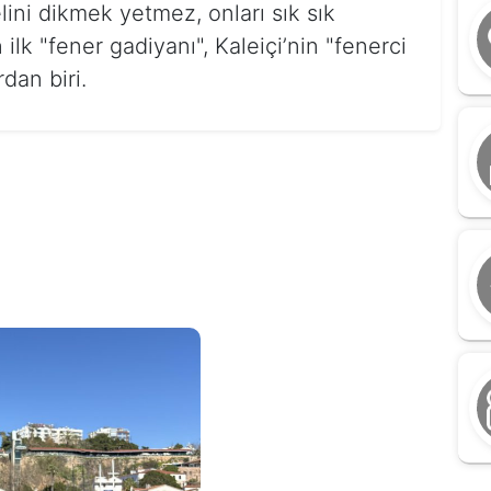
lini dikmek yetmez, onları sık sık
ilk "fener gadiyanı", Kaleiçi’nin "fenerci
dan biri.
M
a