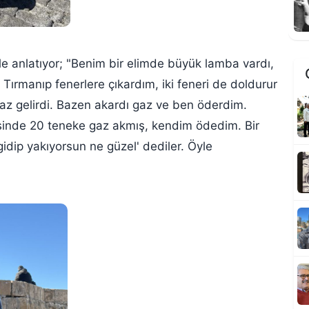
le anlatıyor
; "Benim bir elimde büyük lamba vardı,
 Tırmanıp fenerlere çıkardım, iki feneri de doldurur
z gelirdi. Bazen akardı gaz ve ben öderdim.
esinde 20 teneke gaz akmış, kendim ödedim. Bir
idip yakıyorsun ne güzel' dediler. Öyle