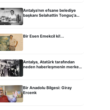
Antalya'nın efsane belediye
başkanı Selahattin Tonguç’a
son veda
Bir Esen Emekcil ki!...
Antalya, Atatürk tarafından
neden haberleşmenin merkezi
yapıldı?
Bir Anadolu Bilgesi: Giray
Ercenk