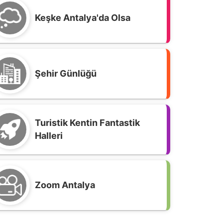
Keşke Antalya'da Olsa
Şehir Günlüğü
Turistik Kentin Fantastik
Halleri
Zoom Antalya
imar Nejat Üreğen’in adı, ömrünü
dadığı Kaleiçi’nde yaşatılacak