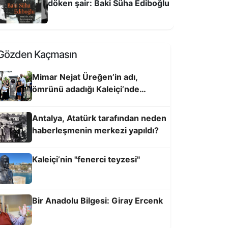
döken şair: Baki Süha Ediboğlu
Gözden Kaçmasın
Mimar Nejat Üreğen’in adı,
ömrünü adadığı Kaleiçi’nde
yaşatılacak
Antalya, Atatürk tarafından neden
haberleşmenin merkezi yapıldı?
Kaleiçi’nin "fenerci teyzesi"
Bir Anadolu Bilgesi: Giray Ercenk