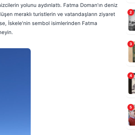
cilerin yolunu aydınlattı. Fatma Doman'ın deniz
2
 düşen meraklı turistlerin ve vatandaşların ziyaret
rse, İskele'nin sembol isimlerinden Fatma
meyin.
3
4
5