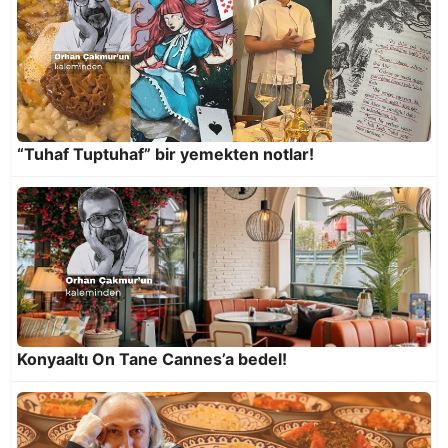
Gastronomi Festivali’nin teması; “Her Sofra Bir
Hikaye”
“Tuhaf Tuptuhaf” bir yemekten notlar!
Konyaaltı On Tane Cannes’a bedel!
Sadece Antalya'da tadabileceğiniz bir lezzet;
18’in Bağaçası