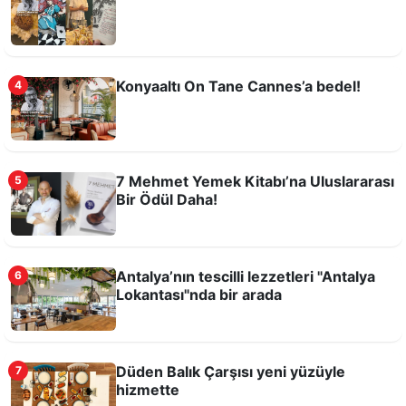
Konyaaltı On Tane Cannes’a bedel!
4
Antalya Mutfağının Kayıp Hazinesi: Şef Gökay
7 Mehmet Yemek Kitabı’na Uluslararası
5
Özenç ile Geçmişten Geleceğe Lezzet Köprüsü
Bir Ödül Daha!
Antalya’nın tescilli lezzetleri "Antalya
6
Lokantası"nda bir arada
Düden Balık Çarşısı yeni yüzüyle
7
hizmette