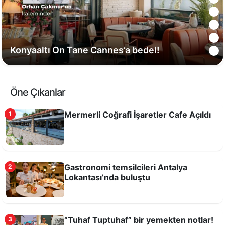
Konyaaltı On Tane Cannes’a bedel!
Öne Çıkanlar
Mermerli Coğrafi İşaretler Cafe Açıldı
1
Gastronomi temsilcileri Antalya
2
Lokantası’nda buluştu
Gastronomi: Kültür mü, Tüketim Şovu mu?
“Tuhaf Tuptuhaf” bir yemekten notlar!
3