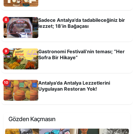
Gastronomi temsilcileri Antalya Lokantası’nda
buluştu
Sadece Antalya'da tadabileceğiniz bir
8
lezzet; 18’in Bağaçası
Gastronomi Festivali’nin teması; “Her
9
Sofra Bir Hikaye”
Antalya’da Antalya Lezzetlerini
10
Uygulayan Restoran Yok!
Mermerli Coğrafi İşaretler Cafe Açıldı
Gözden Kaçmasın