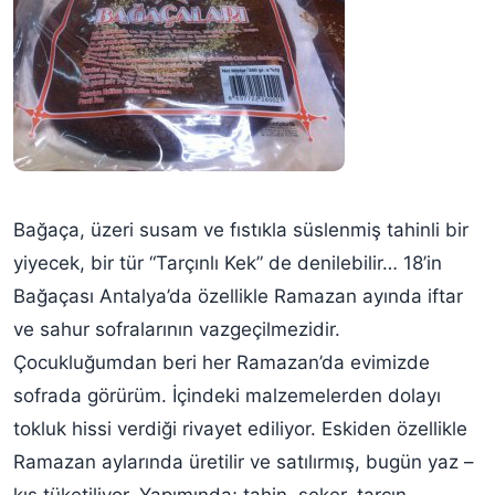
Bağaça, üzeri susam ve fıstıkla süslenmiş tahinli bir
yiyecek, bir tür “Tarçınlı Kek” de denilebilir… 18’in
Bağaçası Antalya’da özellikle Ramazan ayında iftar
ve sahur sofralarının vazgeçilmezidir.
Çocukluğumdan beri her Ramazan’da evimizde
sofrada görürüm. İçindeki malzemelerden dolayı
tokluk hissi verdiği rivayet ediliyor. Eskiden özellikle
Ramazan aylarında üretilir ve satılırmış, bugün yaz –
kış tüketiliyor. Yapımında; tahin, şeker, tarçın,