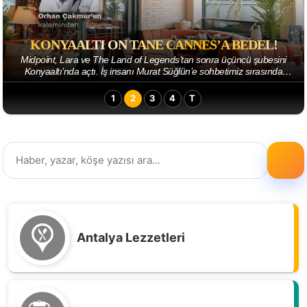
KONYAALTI ON TANE CANNES’A BEDEL!
Midpoint, Lara ve The Land of Legends’tan sonra üçüncü şubesini
Konyaaltı’nda açtı. İş insanı Murat Süğlün’e sohbetimiz sırasında
“ekonomideki belirsizlikler...
1
2
3
4
T
Antalya Lezzetleri