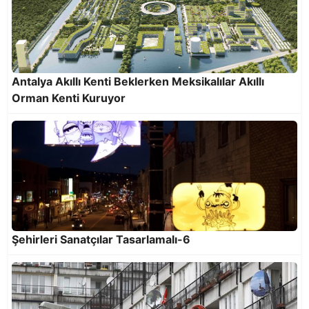
Şehirleri Sanatçılar Tasarlamalı-2
Antalya Akıllı Kenti Beklerken Meksikalılar Akıllı
Orman Kenti Kuruyor
Şehirleri Sanatçılar Tasarlamalı-6
Şehirleri Sanatçılar Tasarlamalı-1