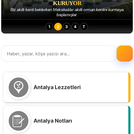
ŞEHIRLERI SANATÇILAR TASARLAMALI-6
1
2
3
4
T
Antalya Lezzetleri
Antalya Notları