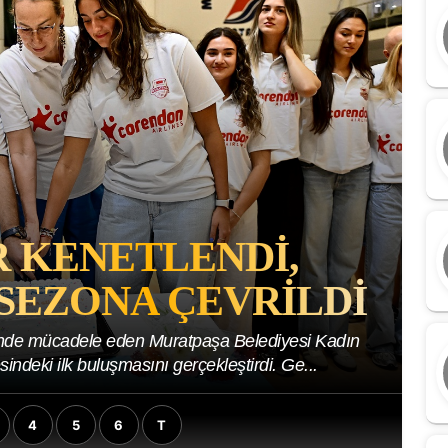
 KENETLENDI,
SEZONA ÇEVRILDI
i’nde mücadele eden Muratpaşa Belediyesi Kadın
indeki ilk buluşmasını gerçekleştirdi. Ge...
4
5
6
T