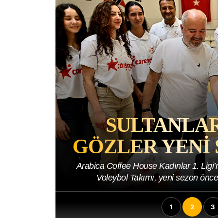
ENI
SULTANLAR
GÖZLER YENI 
i sezon için
Arabica Coffee House Kadınlar 1. Lig
.
Voleybol Takımı, yeni sezon önces
1
2
3