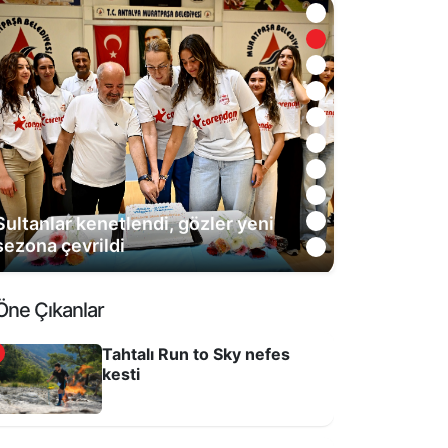
Sultanlar kenetlendi, gözler yeni
sezona çevrildi
Öne Çıkanlar
Tahtalı Run to Sky nefes
kesti