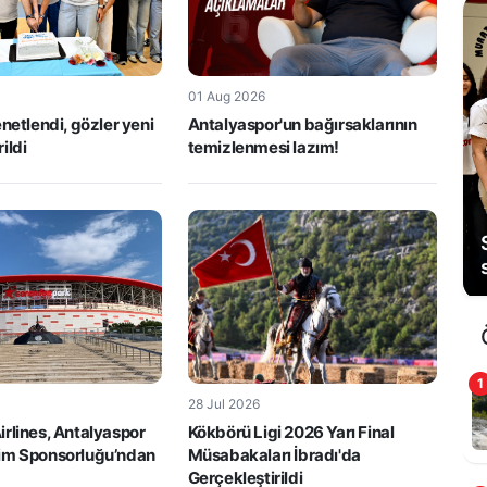
01 Aug 2026
netlendi, gözler yeni
Antalyaspor'un bağırsaklarının
ildi
temizlenmesi lazım!
1
28 Jul 2026
rlines, Antalyaspor
Kökbörü Ligi 2026 Yarı Final
im Sponsorluğu’ndan
Müsabakaları İbradı'da
Gerçekleştirildi