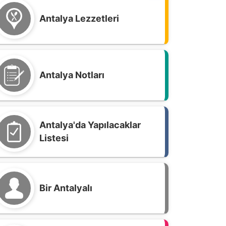
Antalya Lezzetleri
Antalya Notları
ANTALYASPOR
BAĞIRSAKLARI
Antalya'da Yapılacaklar
Listesi
TEMIZLENMESI L
Antalyaspor’un unutulmaz başkanları arasında yerini alan Al
suskunluğunu 7 Numara YouTube kanalına bozdu. Antalya
Bir Antalyalı