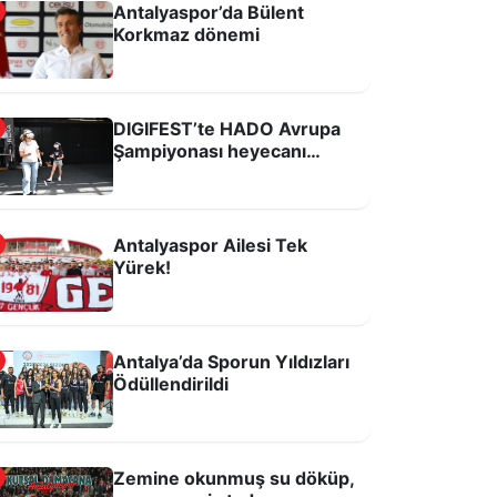
Antalyaspor’da Bülent
Korkmaz dönemi
Antalyaspor'un bağırsaklarının
temizlenmesi lazım!
DIGIFEST’te HADO Avrupa
Şampiyonası heyecanı
yaşandı
Antalyaspor Ailesi Tek
Yürek!
Antalya’da Sporun Yıldızları
Ödüllendirildi
İşte Antalyaspor'un yeni sezon
formaları
Zemine okunmuş su döküp,