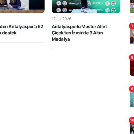
17 Jul 2026
den Antalyaspor’a 52
Antalyasporlu Master Atlet
7
ik destek
Çiçek'ten İzmir'de 3 Altın
Madalya
8
9
1