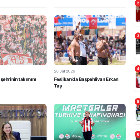
2
3
4
20 Jul 2026
 şehrinin takımını
Feslikan’da Başpehlivan Erkan
Taş
5
6