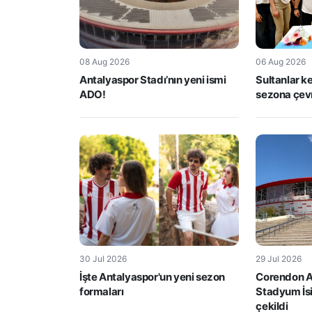
08 Aug 2026
06 Aug 2026
Antalyaspor Stadı’nın yeni ismi
Sultanlar ke
ADO!
sezona çevr
30 Jul 2026
29 Jul 2026
İşte Antalyaspor'un yeni sezon
Corendon Ai
formaları
Stadyum İs
çekildi