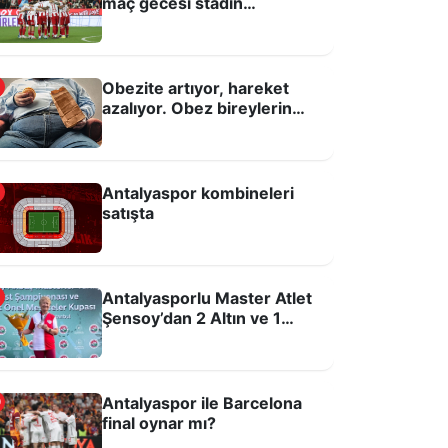
maç gecesi stadın
hoparlöründen sabaha
kadar Kuran-ı Kerim
okutmuşlar!
Obezite artıyor, hareket
azalıyor. Obez bireylerin
oranı %21,8 oldu
Corendon Airlines, Antalyaspor
Antalyaspor kombineleri
Stadyum İsim Sponsorluğu’ndan
satışta
çekildi
Antalyasporlu Master Atlet
Şensoy’dan 2 Altın ve 1
Rekor
Antalyaspor ile Barcelona
0
final oynar mı?