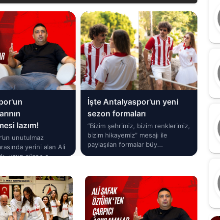
por'un
İşte Antalyaspor'un yeni
Co
arının
sezon formaları
An
esi lazım!
Sp
“Bizim şehrimiz, bizim renklerimiz,
bizim hikayemiz” mesajı ile
r’un unutulmaz
Ant
paylaşılan formalar büy...
rasında yerini alan Ali
Cor
k, uzun süren s...
sta