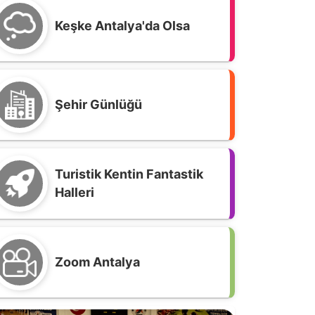
Keşke Antalya'da Olsa
Şehir Günlüğü
rendon Airlines,
Kökbörü Ligi 2026 Yarı
talyaspor Stadyum İsim
Final Müsabakaları
Turistik Kentin Fantastik
onsorluğu’ndan çekildi
İbradı'da Gerçekleştirildi
Halleri
alya merkezli hava yolu firması
Türkiye Geleneksel Güreşler ve
endon Airlines, Antalyaspor
Atlı Spor Dalları Federasyonu
dyum isim sponsorl...
(TGASDF) tarafından düzenl...
Zoom Antalya
Antalyaspor Stadı’nın yeni ismi ADO!