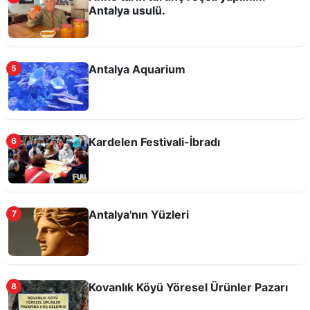
Antalya usulü.
Antalya Aquarium
5
Kardelen Festivali-İbradı
6
Antalya'nın Yüzleri
7
Kovanlık Köyü Yöresel Ürünler Pazarı
8