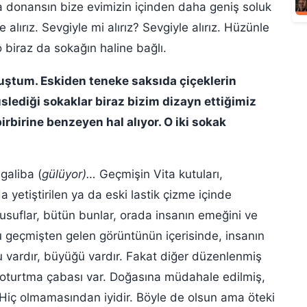
sa donansın bize evimizin içinden daha geniş soluk
e alırız. Sevgiyle mi alırız? Sevgiyle alırız. Hüzünle
 o biraz da sokağın haline bağlı.
ştum. Eskiden teneke saksıda çiçeklerin
üslediği sokaklar biraz bizim dizayn ettiğimiz
irbirine benzeyen hal alıyor. O iki sokak
 galiba (
gülüyor)…
Geçmişin Vita kutuları,
a yetiştirilen ya da eski lastik çizme içinde
yusuflar, bütün bunlar, orada insanın emeğini ve
bu geçmişten gelen görüntünün içerisinde, insanın
ğu vardır, büyüğü vardır. Fakat diğer düzenlenmiş
a oturtma çabası var. Doğasına müdahale edilmiş,
 Hiç
olmamasından iyidir. Böyle de olsun ama öteki