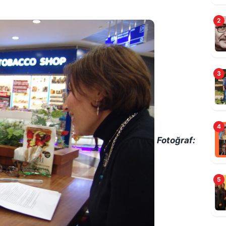
2
“
ş
3
4
Fotoğraf:
5
G