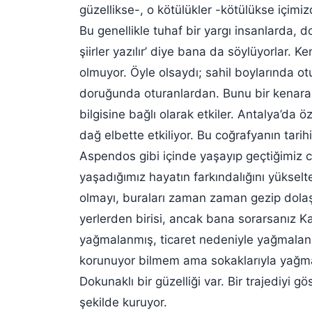
güzellikse-, o kötülükler -kötülükse içimi
Bu genellikle tuhaf bir yargı insanlarda, 
şiirler yazılır’ diye bana da söylüyorlar. K
olmuyor. Öyle olsaydı; sahil boylarında ot
doruğunda oturanlardan. Bunu bir kenara b
bilgisine bağlı olarak etkiler. Antalya’da öz
dağ elbette etkiliyor. Bu coğrafyanın tari
Aspendos gibi içinde yaşayıp geçtiğimiz coğ
yaşadığımız hayatın farkındalığını yükselt
olmayı, buraları zaman zaman gezip dola
yerlerden birisi, ancak bana sorarsanız K
yağmalanmış, ticaret nedeniyle yağmalanmı
korunuyor bilmem ama sokaklarıyla yağmal
Dokunaklı bir güzelliği var. Bir trajediyi g
şekilde kuruyor.