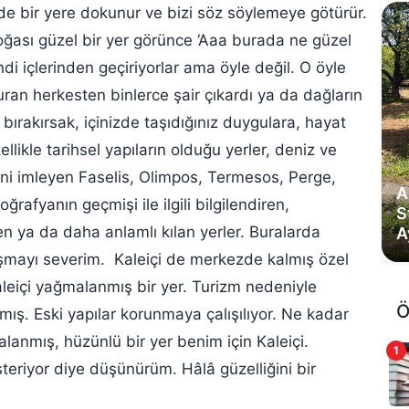
zde bir yere dokunur ve bizi söz söylemeye götürür.
doğası güzel bir yer görünce ‘Aaa burada ne güzel
endi içlerinden geçiriyorlar ama öyle değil. O öyle
uran herkesten binlerce şair çıkardı ya da dağların
ırakırsak, içinizde taşıdığınız duygulara, hayat
ellikle tarihsel yapıların olduğu yerler, deniz ve
hini imleyen Faselis, Olimpos, Termesos, Perge,
A
rafyanın geçmişi ile ilgili bilgilendiren,
S
en ya da daha anlamlı kılan yerler. Buralarda
A
şmayı severim. Kaleiçi de merkezde kalmış özel
aleiçi yağmalanmış bir yer. Turizm nedeniyle
Ö
ş. Eski yapılar korunmaya çalışılıyor. Ne kadar
anmış, hüzünlü bir yer benim için Kaleiçi.
1
österiyor diye düşünürüm. Hâlâ güzelliğini bir