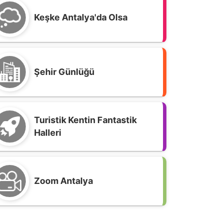
Keşke Antalya'da Olsa
Şehir Günlüğü
Turistik Kentin Fantastik
Halleri
Zoom Antalya
eni Yaşam Olguları: Longevity,
iohacking ve Yaşam Biçimi