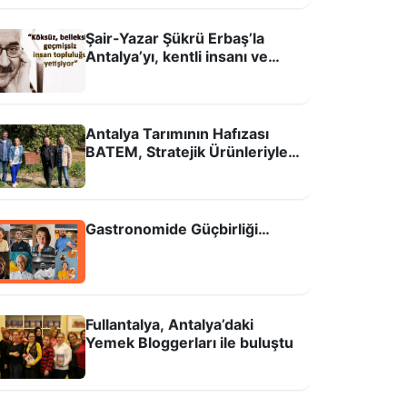
Şair-Yazar Şükrü Erbaş’la
Antalya’yı, kentli insanı ve
Antalya kitapla bağı güçlü olan bir
sokağı konuştuk
ehir”
Antalya Tarımının Hafızası
BATEM, Stratejik Ürünleriyle
Geleceği Aydınlatıyor
Gastronomide Güçbirliği…
Fullantalya, Antalya’daki
Yemek Bloggerları ile buluştu
astronomide Güçbirliği…