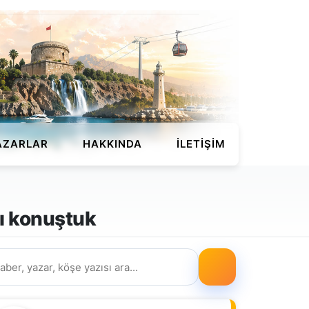
AZARLAR
HAKKINDA
İLETIŞIM
ğı konuştuk