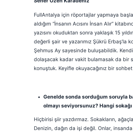
Seher Özen Karadeniz
FullAntalya için röportajlar yapmaya başla
aldığım “İnsanın Acısını İnsan Alır” kitabınd
yazısını okuduktan sonra yaklaşık 15 yıldır
değerli şair ve yazarımız Şükrü Erbaş’la 
Şehmus Ay sayesinde buluşabildik. Kendi
dolaşacak kadar vakit bulamasak da bir sa
konuştuk. Keyifle okuyacağınız bir sohbet 
Genelde sonda sorduğum soruyla ba
olmayı seviyorsunuz? Hangi sokağı y
Hiçbirisi şiir yazdırmaz. Sokakların, ağaçlar
Denizin, dağın da işi değil. Onlar, insanda