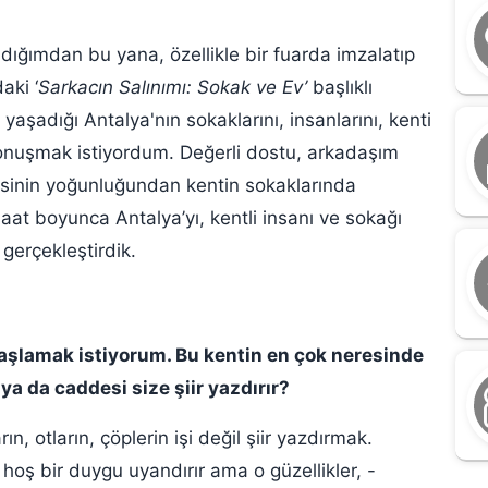
dığımdan bu yana, özellikle bir fuarda imzalatıp
aki ‘
Sarkacın Salınımı: Sokak ve Ev’
başlıklı
 yaşadığı Antalya'nın sokaklarını, insanlarını, kenti
konuşmak istiyordum. Değerli dostu, arkadaşım
sinin yoğunluğundan kentin sokaklarında
at boyunca Antalya’yı, kentli insanı ve sokağı
gerçekleştirdik.
şlamak istiyorum. Bu kentin en çok neresinde
a da caddesi size şiir yazdırır?
Y
ın, otların, çöplerin işi değil şiir yazdırmak.
B
 hoş bir duygu uyandırır ama o güzellikler, -