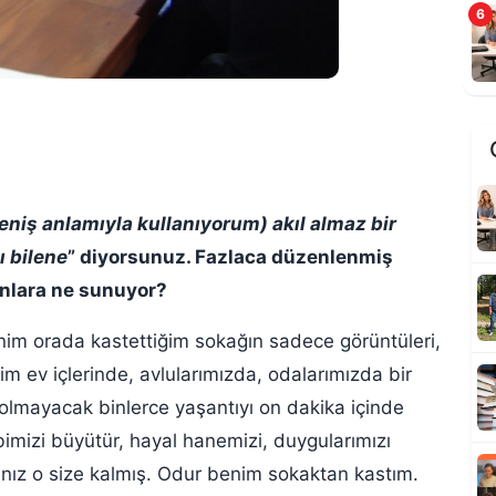
6
niş anlamıyla kullanıyorum) akıl almaz bir
Ş
ı bilene
” diyorsunuz. Fazlaca düzenlenmiş
k
anlara ne sunuyor?
nim orada kastettiğim sokağın sadece görüntüleri,
im ev içlerinde, avlularımızda, odalarımızda bir
olmayacak binlerce yaşantıyı on dakika içinde
bimizi büyütür, hayal hanemizi, duygularımızı
sınız o size kalmış. Odur benim sokaktan kastım.