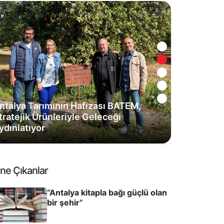
ntalya Tarımının Hafızası BATEM,
tratejik Ürünleriyle Geleceği
ydınlatıyor
ne Çıkanlar
“Antalya kitapla bağı güçlü olan
bir şehir”