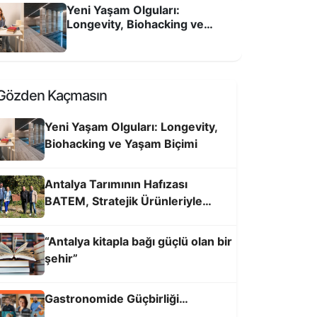
Yeni Yaşam Olguları:
Longevity, Biohacking ve
Yaşam Biçimi
Gözden Kaçmasın
Yeni Yaşam Olguları: Longevity,
Biohacking ve Yaşam Biçimi
air-Yazar Şükrü Erbaş’la Antalya’yı,
entli insanı ve sokağı konuştuk
Antalya Tarımının Hafızası
BATEM, Stratejik Ürünleriyle
Geleceği Aydınlatıyor
“Antalya kitapla bağı güçlü olan bir
şehir”
Gastronomide Güçbirliği…