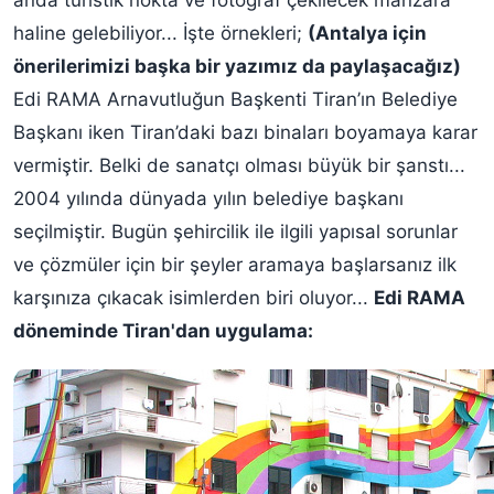
anda turistik nokta ve fotoğraf çekilecek manzara
haline gelebiliyor... İşte örnekleri;
(Antalya için
önerilerimizi başka bir yazımız da paylaşacağız)
Edi RAMA Arnavutluğun Başkenti Tiran’ın Belediye
Başkanı iken Tiran’daki bazı binaları boyamaya karar
vermiştir. Belki de sanatçı olması büyük bir şanstı...
2004 yılında dünyada yılın belediye başkanı
seçilmiştir. Bugün şehircilik ile ilgili yapısal sorunlar
ve çözmüler için bir şeyler aramaya başlarsanız ilk
karşınıza çıkacak isimlerden biri oluyor...
Edi RAMA
döneminde Tiran'dan uygulama: