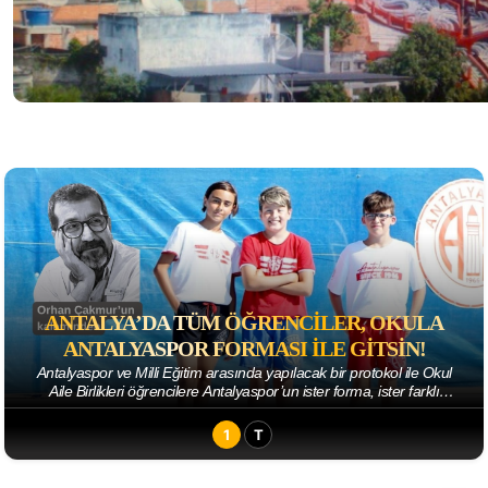
ANTALYA’DA TÜM ÖĞRENCILER, OKULA
ANTALYASPOR FORMASI ILE GITSIN!
Antalyaspor ve Milli Eğitim arasında yapılacak bir protokol ile Okul
Aile Birlikleri öğrencilere Antalyaspor’un ister forma, ister farklı
giysilerinden birin...
1
T