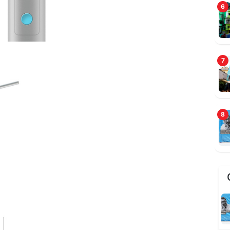
6
7
8