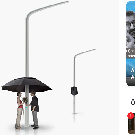
A
A
Ö
1