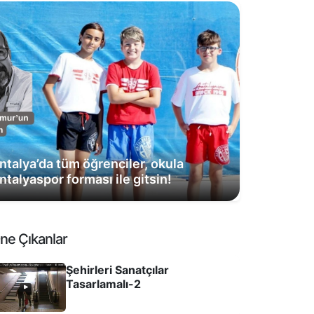
ntalya’da tüm öğrenciler, okula
ntalyaspor forması ile gitsin!
ne Çıkanlar
Şehirleri Sanatçılar
Tasarlamalı-2