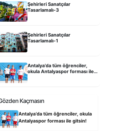
Şehirleri Sanatçılar
Tasarlamalı-3
Şehirleri Sanatçılar
Tasarlamalı-1
Antalya’da tüm öğrenciler,
okula Antalyaspor forması ile
gitsin!
Gözden Kaçmasın
Antalya’da tüm öğrenciler, okula
Antalyaspor forması ile gitsin!