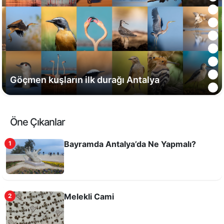
Göçmen kuşların ilk durağı Antalya
Öne Çıkanlar
Bayramda Antalya’da Ne Yapmalı?
1
Melekli Cami
2
Düden Şelalesi; Sıcak yaz günlerinde serin bir
mola