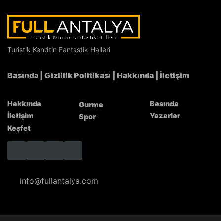
Turistik Kendtin Fantastik Halleri
Likya Yolu’nda 4 muhteşem gün…
Basında
|
Gizlilik Politikası
|
Hakkında
|
İletişim
Hakkında
Basında
Gurme
İletişim
Yazarlar
Spor
Keşfet
info@fullantalya.com