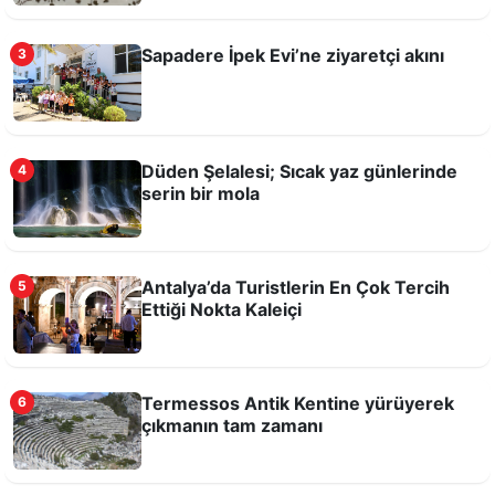
Sapadere İpek Evi’ne ziyaretçi akını
3
Düden Şelalesi; Sıcak yaz günlerinde
4
serin bir mola
Antalya’da Turistlerin En Çok Tercih
5
Sapadere İpek Evi’ne ziyaretçi akını
Ettiği Nokta Kaleiçi
Termessos Antik Kentine yürüyerek
6
çıkmanın tam zamanı