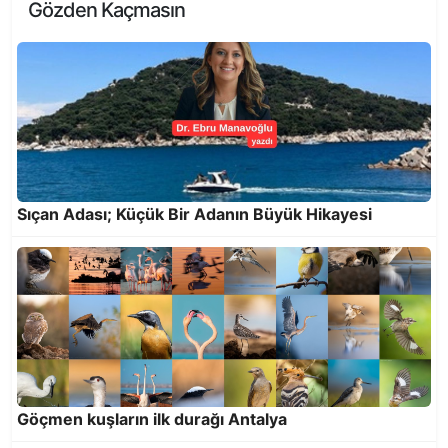
Gözden Kaçmasın
Antalya Oyuncak Müzesi’nde Azerbaycan
köşesi açıldı
Sıçan Adası; Küçük Bir Adanın Büyük Hikayesi
Göçmen kuşların ilk durağı Antalya