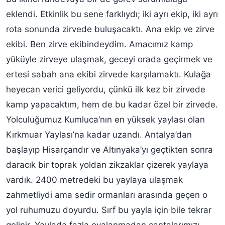
eklendi. Etkinlik bu sene farklıydı; iki ayrı ekip, iki ayrı
rota sonunda zirvede buluşacaktı. Ana ekip ve zirve
ekibi. Ben zirve ekibindeydim. Amacımız kamp
yüküyle zirveye ulaşmak, geceyi orada geçirmek ve
ertesi sabah ana ekibi zirvede karşılamaktı. Kulağa
heyecan verici geliyordu, çünkü ilk kez bir zirvede
kamp yapacaktım, hem de bu kadar özel bir zirvede.
Yolculuğumuz Kumluca’nın en yüksek yaylası olan
Kırkmuar Yaylası’na kadar uzandı. Antalya’dan
başlayıp Hisarçandır ve Altınyaka’yı geçtikten sonra
daracık bir toprak yoldan zikzaklar çizerek yaylaya
vardık. 2400 metredeki bu yaylaya ulaşmak
zahmetliydi ama sedir ormanları arasında geçen o
yol ruhumuzu doyurdu. Sırf bu yayla için bile tekrar