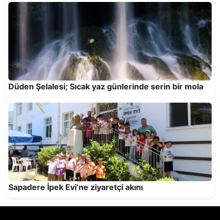
Melekli Cami
Düden Şelalesi; Sıcak yaz günlerinde serin bir mola
Antalya’nın zirvesi Kızlar Sivrisi’nde şenlik
coşkusu
Sapadere İpek Evi’ne ziyaretçi akını