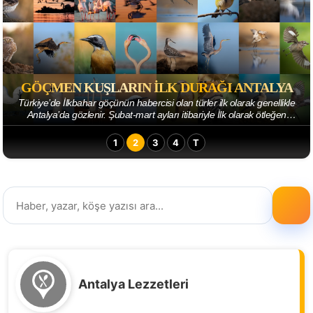
GÖÇMEN KUŞLARIN ILK DURAĞI ANTALYA
Türkiye’de İlkbahar göçünün habercisi olan türler ilk olarak genellikle
Antalya’da gözlenir. Şubat-mart ayları itibariyle İlk olarak ötleğen
türleri görülmey...
1
2
3
4
T
Antalya Lezzetleri