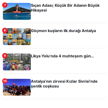
Sıçan Adası; Küçük Bir Adanın Büyük
7
Hikayesi
Antalya’da Turistlerin En Çok Tercih Ettiği
Nokta Kaleiçi
Göçmen kuşların ilk durağı Antalya
8
Likya Yolu’nda 4 muhteşem gün…
9
Antalya’nın zirvesi Kızlar Sivrisi’nde
10
şenlik coşkusu
Bayramda Antalya’da Ne Yapmalı?