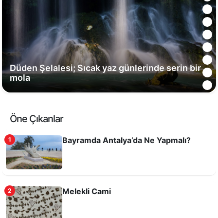
Düden Şelalesi; Sıcak yaz günlerinde serin bir
mola
Öne Çıkanlar
Bayramda Antalya’da Ne Yapmalı?
1
Melekli Cami
2
Sapadere İpek Evi’ne ziyaretçi akını