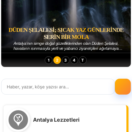
E
SAPADERE İPEK EVI’NE ZIYARETÇI AKINI
Antalya Büyükşehir Belediyesi tarafından Alanya Sapadere’de
restore edilerek ipek evine dönüştürülen eski köy okulunda bulunan
üretim atölyeleri ve köy müzes...
1
2
3
4
T
Antalya Lezzetleri