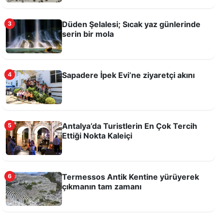
Düden Şelalesi; Sıcak yaz günlerinde
3
serin bir mola
Sapadere İpek Evi’ne ziyaretçi akını
4
Antalya’da Turistlerin En Çok Tercih Ettiği
Antalya’da Turistlerin En Çok Tercih
5
Nokta Kaleiçi
Ettiği Nokta Kaleiçi
Termessos Antik Kentine yürüyerek
6
çıkmanın tam zamanı