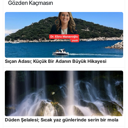
Gözden Kaçmasın
Melekli Cami
Sıçan Adası; Küçük Bir Adanın Büyük Hikayesi
Düden Şelalesi; Sıcak yaz günlerinde serin bir mola
Antalya’nın zirvesi Kızlar Sivrisi’nde şenlik