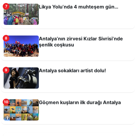
Likya Yolu’nda 4 muhteşem gün…
7
Bayramda Antalya’da Ne Yapmalı?
Antalya’nın zirvesi Kızlar Sivrisi’nde
8
şenlik coşkusu
Antalya sokakları artist dolu!
9
Göçmen kuşların ilk durağı Antalya
10
Antalya Oyuncak Müzesi’nde Azerbaycan
köşesi açıldı