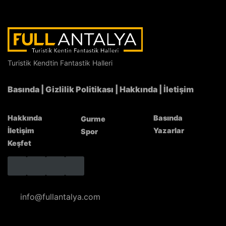
Tazı Kanyonu’nda kayalara çıkmak yasak!
Turistik Kendtin Fantastik Halleri
Basında
|
Gizlilik Politikası
|
Hakkında
|
İletişim
Hakkında
Basında
Gurme
İletişim
Yazarlar
Spor
Keşfet
info@fullantalya.com