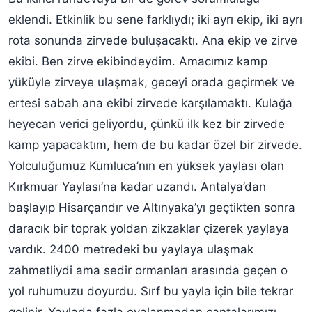
eklendi. Etkinlik bu sene farklıydı; iki ayrı ekip, iki ayrı
rota sonunda zirvede buluşacaktı. Ana ekip ve zirve
ekibi. Ben zirve ekibindeydim. Amacımız kamp
yüküyle zirveye ulaşmak, geceyi orada geçirmek ve
ertesi sabah ana ekibi zirvede karşılamaktı. Kulağa
heyecan verici geliyordu, çünkü ilk kez bir zirvede
kamp yapacaktım, hem de bu kadar özel bir zirvede.
Yolculuğumuz Kumluca’nın en yüksek yaylası olan
Kırkmuar Yaylası’na kadar uzandı. Antalya’dan
başlayıp Hisarçandır ve Altınyaka’yı geçtikten sonra
daracık bir toprak yoldan zikzaklar çizerek yaylaya
vardık. 2400 metredeki bu yaylaya ulaşmak
zahmetliydi ama sedir ormanları arasında geçen o
yol ruhumuzu doyurdu. Sırf bu yayla için bile tekrar