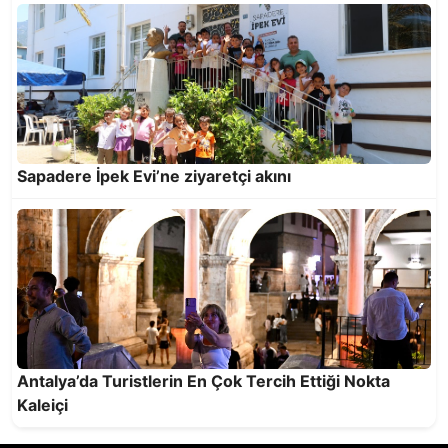
coşkusu
Sapadere İpek Evi’ne ziyaretçi akını
Likya Yolu’nda 4 muhteşem gün…
Antalya’da Turistlerin En Çok Tercih Ettiği Nokta
Kaleiçi