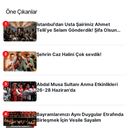
Öne Çıkanlar
İstanbul’dan Usta Şairimiz Ahmet
1
Telli’ye Selam Gönderdik! Şifa Olsun
Dileyelim
Şehrin Caz Halini Çok sevdik!
2
Antalya Oyuncak Müzesi 7’den 70’e
ziyaretçilerini ağırlıyor
Abdal Musa Sultanı Anma Etkinlikleri
3
26-28 Haziran’da
Bayramlarımızı Aynı Duygular Etrafında
4
Birleşmek İçin Vesile Sayalım