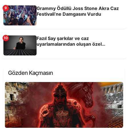
Grammy Ödüllü Joss Stone Akra Caz
9
Festivali’ne Damgasını Vurdu
Fazıl Say şarkılar ve caz
10
uyarlamalarından oluşan özel
Barolar 6 gün boyunca sahnede!
repertuvarıyla Antalya'da
Gözden Kaçmasın
Abdal Musa Sultanı Anma Etkinlikleri 26-28
Haziran’da