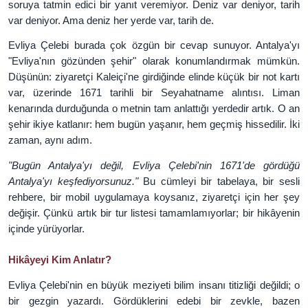
soruya tatmin edici bir yanıt veremiyor. Deniz var deniyor, tarih
var deniyor. Ama deniz her yerde var, tarih de.
Evliya Çelebi burada çok özgün bir cevap sunuyor. Antalya'yı
"Evliya'nın gözünden şehir" olarak konumlandırmak mümkün.
Düşünün: ziyaretçi Kaleiçi'ne girdiğinde elinde küçük bir not kartı
var, üzerinde 1671 tarihli bir Seyahatname alıntısı. Liman
kenarında durduğunda o metnin tam anlattığı yerdedir artık. O an
şehir ikiye katlanır: hem bugün yaşanır, hem geçmiş hissedilir. İki
zaman, aynı adım.
"Bugün Antalya'yı değil, Evliya Çelebi'nin 1671'de gördüğü
Antalya'yı keşfediyorsunuz."
Bu cümleyi bir tabelaya, bir sesli
rehbere, bir mobil uygulamaya koysanız, ziyaretçi için her şey
değişir. Çünkü artık bir tur listesi tamamlamıyorlar; bir hikâyenin
içinde yürüyorlar.
Hikâyeyi Kim Anlatır?
Evliya Çelebi'nin en büyük meziyeti bilim insanı titizliği değildi; o
bir gezgin yazardı. Gördüklerini edebi bir zevkle, bazen