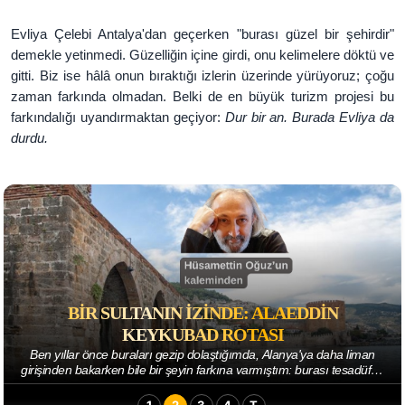
Evliya Çelebi Antalya'dan geçerken "burası güzel bir şehirdir"
demekle yetinmedi. Güzelliğin içine girdi, onu kelimelere döktü ve
gitti. Biz ise hâlâ onun bıraktığı izlerin üzerinde yürüyoruz; çoğu
zaman farkında olmadan. Belki de en büyük turizm projesi bu
farkındalığı uyandırmaktan geçiyor:
Dur bir an. Burada Evliya da
durdu.
BIR SULTANIN İZINDE: ALAEDDIN
KEYKUBAD ROTASI
Ben yıllar önce buraları gezip dolaştığımda, Alanya'ya daha liman
girişinden bakarken bile bir şeyin farkına varmıştım: burası tesadüfen
büyümüş bir kıyı kas...