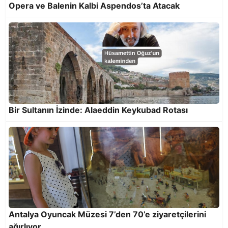
Opera ve Balenin Kalbi Aspendos’ta Atacak
Bir Sultanın İzinde: Alaeddin Keykubad Rotası
9. Antalya Akra Caz Festivali Fazıl Say
Konserleriyle Sona Erdi
Antalya Oyuncak Müzesi 7’den 70’e ziyaretçilerini
ağırlıyor