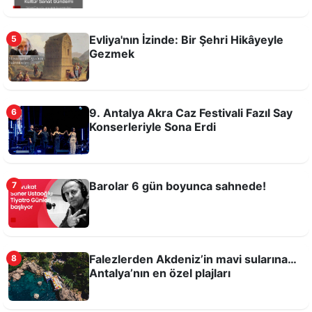
Evliya'nın İzinde: Bir Şehri Hikâyeyle
5
Hıdırlık Kulesi yeniden Antalyalılarla buluştu
Gezmek
9. Antalya Akra Caz Festivali Fazıl Say
6
Konserleriyle Sona Erdi
Barolar 6 gün boyunca sahnede!
7
Falezlerden Akdeniz’in mavi sularına…
Antalya’nın en özel plajları
Falezlerden Akdeniz’in mavi sularına…
8
Antalya’nın en özel plajları