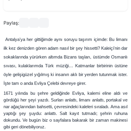
Paylaş:
Antalya'ya her gittiğimde aynı soruyu taşırım içimde: Bu limanı
ilk kez denizden gören adam nasıl bir şey hissetti? Kaleiçi'nin dar
sokaklarında yürürken altımda Bizans taşları, üstümde Osmanlı
sıvası, kulaklarımda Türk müziği… Katmanlar birbirinin üstüne
öyle gelişigüzel yığılmış ki insanın aklı bir yerden tutunmak ister.
İşte tam o anda Evliya Çelebi devreye girer.
1671 yılında bu şehre geldiğinde Evliya, kalemi eline aldı ve
gördüğü her şeyi yazdı. Surları anlattı, limanı anlattı, portakal ve
nar ağaçlarından bahsetti, çevresindeki kaleleri sıraladı. Ama asıl
yaptığı şey şuydu: anlattı. Salt kayıt tutmadı; şehrin ruhuna
dokundu. Ve bugün biz o sayfalara bakarak bir zaman makinesi
gibi geri dönebiliyoruz.