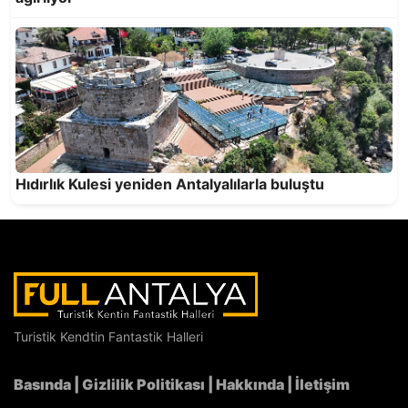
Evliya'nın İzinde: Bir Şehri Hikâyeyle Gezmek
Hıdırlık Kulesi yeniden Antalyalılarla buluştu
Fazıl Say şarkılar ve caz uyarlamalarından
oluşan özel repertuvarıyla Antalya'da
Turistik Kendtin Fantastik Halleri
Basında
|
Gizlilik Politikası
|
Hakkında
|
İletişim