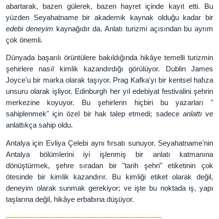
abartarak, bazen gülerek, bazen hayret içinde kayıt etti. Bu
yüzden Seyahatname bir akademik kaynak olduğu kadar bir
edebi deneyim
kaynağıdır da. Anlatı turizmi açısından bu ayrım
çok önemli.
Dünyada başarılı örüntülere bakıldığında hikâye temelli turizmin
şehirlere nasıl kimlik kazandırdığı görülüyor. Dublin James
Joyce'u bir marka olarak taşıyor. Prag Kafka'yı bir kentsel hafıza
unsuru olarak işliyor. Edinburgh her yıl edebiyat festivalini şehrin
merkezine koyuyor. Bu şehirlerin hiçbiri bu yazarları "
sahiplenmek" için özel bir hak talep etmedi; sadece
anlattı
ve
anlattıkça sahip oldu.
Antalya için Evliya Çelebi aynı fırsatı sunuyor. Seyahatname'nin
Antalya bölümlerini iyi işlenmiş bir anlatı katmanına
dönüştürmek, şehre sıradan bir "tarih şehri" etiketinin çok
ötesinde bir kimlik kazandırır. Bu kimliği etiket olarak değil,
deneyim olarak sunmak gerekiyor; ve işte bu noktada iş, yapı
taşlarına değil, hikâye erbabına düşüyor.
─────────────────────────────