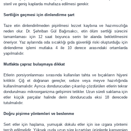
steril ve geniş kaplarda muhafaza edilmesi gerekir.
Sertliğin geçmesi için dinlendirme şart
Taze etin dinlendirilmeden pişirilmesi lezzet kaybına ve hazımsızlığa
neden olur. Dr. Şehriban Gül Bağırsakcı, etin ölüm sertliği sürecini
tamamlaması için 12 saat boyunca serin bir alanda bekletilmesini
öneriyor. Yaz aylarında oda sıcaklığı gıda güvenliği riski oluşturduğu için
dinlendirme işlemi mutlaka 4 ile 10 derece arasındaki ortamlarda
yapılmalıdır.
Mutfakta çapraz bulaşmaya dikkat
Etlerin porsiyonlanması sırasında kullanılan tahta ve bıçakların hijyeni
kritiktir. Çiğ et doğranan gereçler, sebze veya meyve hazırlığında
kullanılmamalıdır. Ayrıca dondurucudan çıkarılıp çözdürülen etlerin tekrar
dondurulması mikroorganizma gelişimini tetikler. Uzun süreli saklama için
etler küçük parçalar halinde derin dondurucuda eksi 18 derecede
tutulmalıdır.
Doğru pişirme yöntemleri ve beslenme
Sert etler için haşlama, yumuşak dokulu etler için ise ızgara yöntemi
tercih edilmelidir. Yüksek ısıda uzun süre kızartılan ürünlerde kanserojen