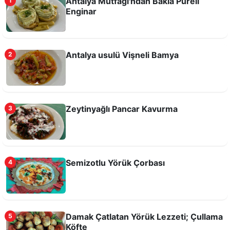
Antalya Mutfağı'ndan Bakla Püreli
1
Enginar
Antalya usulü Vişneli Bamya
2
Antalya usulü Tas Kapama
Zeytinyağlı Pancar Kavurma
3
Semizotlu Yörük Çorbası
4
Damak Çatlatan Yörük Lezzeti; Çullama
5
Girit Köftesi (Çöftezes)
Köfte