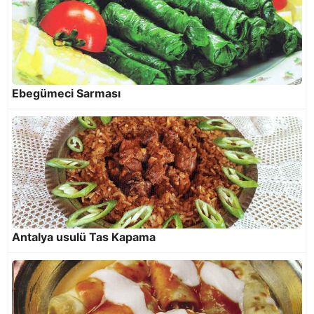
Ebegümeci Sarması
Tombik Buğulama
Antalya usulü Tas Kapama