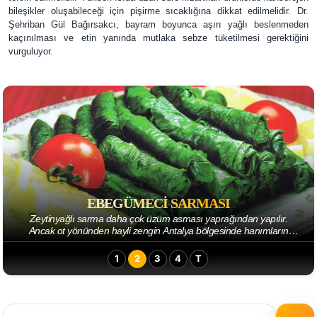
bileşikler oluşabileceği için pişirme sıcaklığına dikkat edilmelidir. Dr.
Şehriban Gül Bağırsakcı, bayram boyunca aşırı yağlı beslenmeden
kaçınılması ve etin yanında mutlaka sebze tüketilmesi gerektiğini
vurguluyor.
EBEGÜMECI SARMASI
Zeytinyağlı sarma daha çok üzüm asması yaprağından yapılır.
Ancak ot yönünden hayli zengin Antalya bölgesinde hanımların
yaratıcılığı sofralarımıza bambaşka ...
1
2
3
4
T