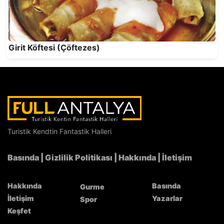
Yörük Salatası
Girit Köftesi (Çöftezes)
Turistik Kendtin Fantastik Halleri
Semizotlu Yörük Çorbası
Basında
|
Gizlilik Politikası
|
Hakkında
|
İletişim
Hakkında
Basında
Gurme
İletişim
Yazarlar
Spor
Keşfet