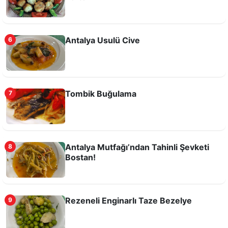
Antalya Usulü Cive
6
Tombik Buğulama
7
Manavgat usulü Kabak Çiçekli Bulgur Pilavı
Antalya Mutfağı’ndan Tahinli Şevketi
8
Bostan!
Rezeneli Enginarlı Taze Bezelye
9