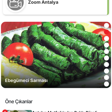
Zoom Antalya
Antalya usulü Vişneli Bamya
Ebegümeci Sarması
Öne Çıkanlar