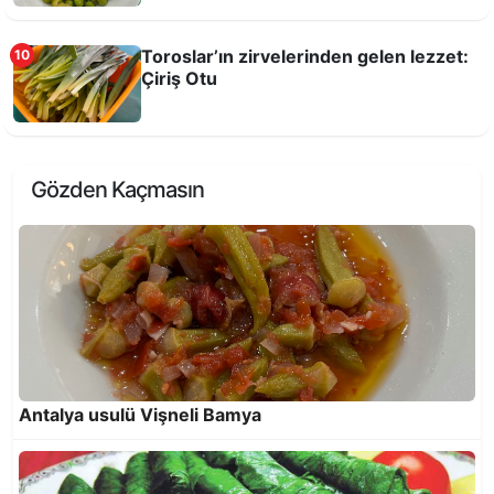
Toroslar’ın zirvelerinden gelen lezzet:
10
Çiriş Otu
Bir Antalya Lezzeti; Ovalamaç
Gözden Kaçmasın
Rezeneli Enginarlı Taze Bezelye
Antalya usulü Vişneli Bamya