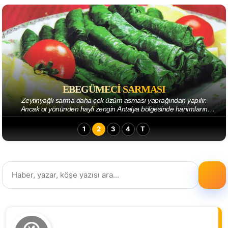
EBEGÜMECI SARMASI
Zeytinyağlı sarma daha çok üzüm asması yaprağından yapılır.
Ancak ot yönünden hayli zengin Antalya bölgesinde hanımların
yaratıcılığı sofralarımıza bambaşka ...
1
2
3
4
T