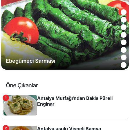
Ebegümeci Sarması
Öne Çıkanlar
Antalya Mutfağı'ndan Bakla Püreli
1
Enginar
Antalya usulü Vişneli Bamya
2