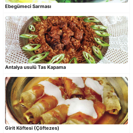
Ebegümeci Sarması
Tombik Buğulama
Antalya usulü Tas Kapama
Yörük Salatası
Girit Köftesi (Çöftezes)