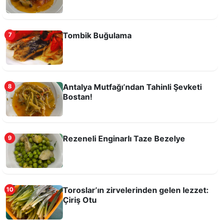
Tombik Buğulama
7
Manavgat usulü Kabak Çiçekli Bulgur Pilavı
Antalya Mutfağı’ndan Tahinli Şevketi
8
Bostan!
Rezeneli Enginarlı Taze Bezelye
9
Toroslar’ın zirvelerinden gelen lezzet:
10
Çiriş Otu
Bir Antalya Lezzeti; Ovalamaç