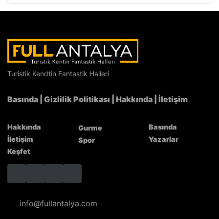
Turistik Kendtin Fantastik Halleri
Semizotlu Yörük Çorbası
Basında
|
Gizlilik Politikası
|
Hakkında
|
İletişim
Hakkında
Basında
Gurme
İletişim
Yazarlar
Spor
Keşfet
info@fullantalya.com