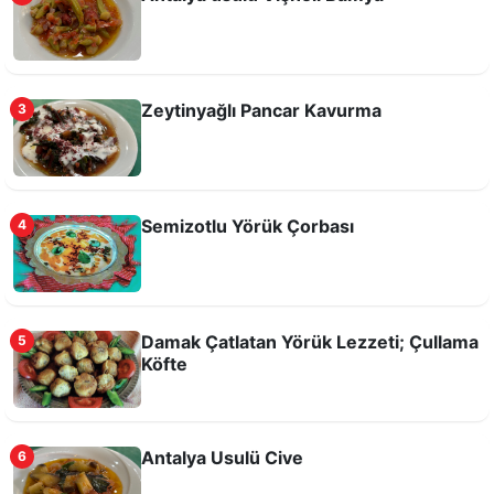
Antalya usulü Tas Kapama
Zeytinyağlı Pancar Kavurma
3
Semizotlu Yörük Çorbası
4
Damak Çatlatan Yörük Lezzeti; Çullama
5
Girit Köftesi (Çöftezes)
Köfte
Antalya Usulü Cive
6